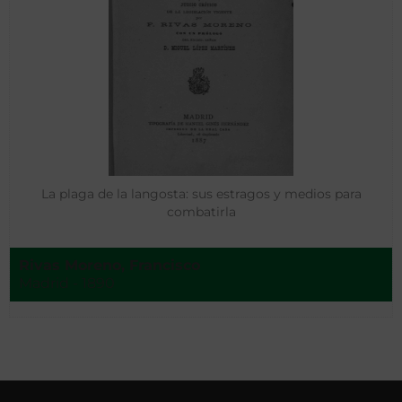
La plaga de la langosta: sus estragos y medios para
combatirla
Rivas Moreno, Francisco
Madrid - 1890