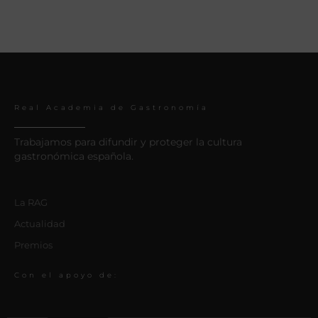
Real Academia de Gastronomía
Trabajamos para difundir y proteger la cultura
gastronómica española.
La RAG
Actualidad
Premios
Con el apoyo de: