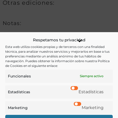
Otras ediciones:
Notas:
Respetamos tu privacidad
Ver más libros de estas materias:
Esta web utiliza cookies propias y de terceros con una finalidad
técnica, para analizar nuestros servicios y mejorarlos en base a tus
Alimentos
,
Cocina
,
Gastronomía
,
Historia
,
Pastelería y
preferencias mediante un análisis anónimo de tus hábitos de
navegación. Puedes obtener la información sobre nuestra Política
Confitería
,
Recetarios
de Cookies en el siguiente enlace:
Ver más libros con las palabras clave:
Funcionales
Siempre activo
Cocina mexicana
,
Huevos
,
Manuscritos
,
Pastas
,
Pollos
,
Estadísticas
Estadísticas
Postres
,
Recetas
Marketing
Marketing
COMPARTIR