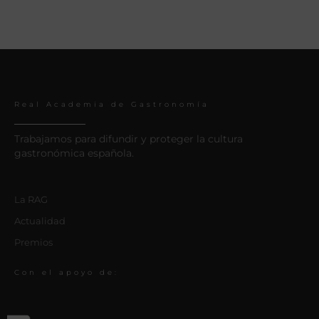
Real Academia de Gastronomía
Trabajamos para difundir y proteger la cultura
gastronómica española.
La RAG
Actualidad
Premios
Con el apoyo de: