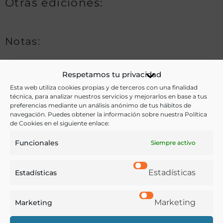
Otras ediciones:
Notas:
Respetamos tu privacidad
Ver más libros de estas materias:
Esta web utiliza cookies propias y de terceros con una finalidad
técnica, para analizar nuestros servicios y mejorarlos en base a tus
Alimentos
,
Bebidas
,
Economía y Comercio
,
Enología y
preferencias mediante un análisis anónimo de tus hábitos de
navegación. Puedes obtener la información sobre nuestra Política
Viticultura
,
Medicina
,
Química
de Cookies en el siguiente enlace:
Ver más libros con las palabras clave:
Funcionales
Siempre activo
Alimentos
,
Bebida alcohólica
,
Bebidas
,
Colombia
,
Estadísticas
Estadísticas
Economía
,
Higiene
,
Química
Marketing
Marketing
COMPARTIR