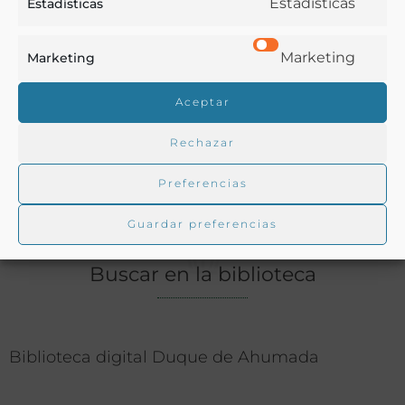
Estadísticas
Estadísticas
Alimentos
,
Bebidas
,
Gastronomía
,
Historia
,
Menús
Marketing
Marketing
Ver más libros con las palabras clave:
Aceptar
Comidas
,
Filipinas
,
Imágenes
,
Música
Rechazar
COMPARTIR
Preferencias
Guardar preferencias
Buscar en la biblioteca
Biblioteca digital Duque de Ahumada