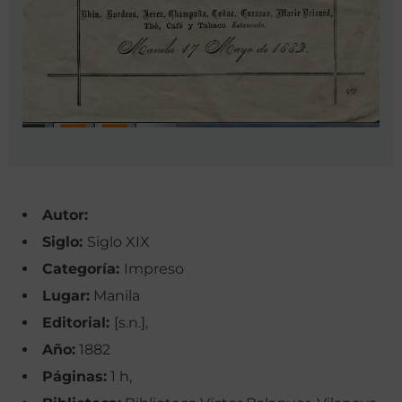
Autor:
Siglo:
Siglo XIX
Categoría:
Impreso
Lugar:
Manila
Editorial:
[s.n.],
Año:
1882
Páginas:
1 h,