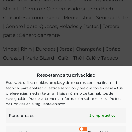
Mozart | Pierna de Carnero asado sistema Bach |
Guisantes armoniosos de Mendelshon |Seunda Parte
| Género ligero: Quesos, Helados y Pastas | Tercera
parte : Género danzante
Vinos: | Rhin | Burdeos | Jerez | Champaña | Coñac |
Curazao | Marie Bizard | Cafè: | Thé | Cafè y Tabaco
estancado
Respetamos tu privacidad
Otras ediciones:
Esta web utiliza cookies propias y de terceros con una finalidad
técnica, para analizar nuestros servicios y mejorarlos en base a tus
preferencias mediante un análisis anónimo de tus hábitos de
navegación. Puedes obtener la información sobre nuestra Política
Notas:
de Cookies en el siguiente enlace:
Funcionales
Siempre activo
Ver más libros de estas materias: