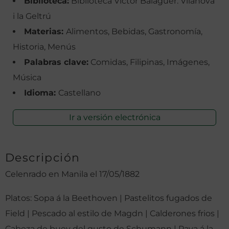
Biblioteca:
Biblioteca Víctor Balaguer. Vilanova
i la Geltrú
Materias:
Alimentos, Bebidas, Gastronomía,
Historia, Menús
Palabras clave:
Comidas, Filipinas, Imágenes,
Música
Idioma:
Castellano
Ir a versión electrónica
Descripción
Celenrado en Manila el 17/05/1882
Platos: Sopa á la Beethoven | Pastelitos fugados de
Field | Pescado al estilo de Magdn | Calderones frios |
Cabeza de buey del gusto de Schumann | Pava á la