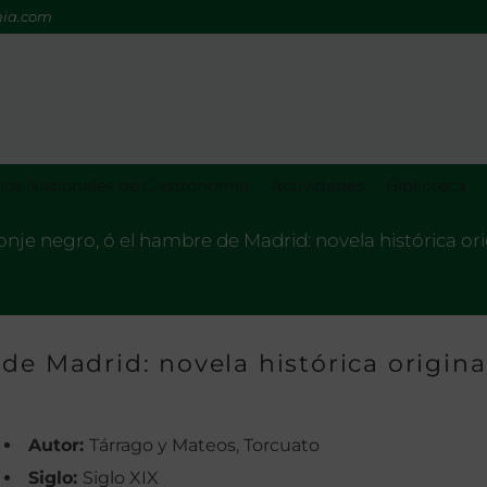
mia.com
os Nacionales de Gastronomía
Actividades
Biblioteca
onje negro, ó el hambre de Madrid: novela histórica ori
de Madrid: novela histórica origina
Autor:
Tárrago y Mateos, Torcuato
Siglo:
Siglo XIX