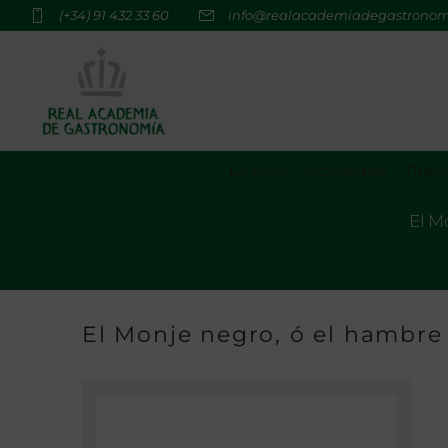
(+34) 91 432 33 60
info@realacademiadegastrono
La RAG
Actualidad
Premi
El M
El Monje negro, ó el hambre 