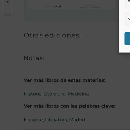
E
M
Otras ediciones:
Notas:
Ver más libros de estas materias:
Historia
,
Literatura
,
Medicina
Ver más libros con las palabras clave:
Hambre
,
Literatura
,
Madrid