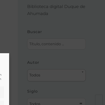
Biblioteca digital Duque de
Ahumada
Buscar
Autor
un
Todos
n
Siglo
Todos