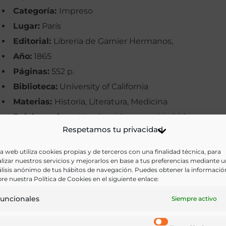
Categoría:
Impreso
Lugar:
París
Editorial:
Librería de Garnier Hermanos,
Año:
1865
Páginas:
552 p.
Biblioteca:
University of California
Materias:
Historia, Literatura, Medicina
Palabras clave:
Hambre, Literatura, Madrid
Respetamos tu privacidad
Idioma:
Castellano
a web utiliza cookies propias y de terceros con una finalidad técnica, para
Ir a versión electrónica
lizar nuestros servicios y mejorarlos en base a tus preferencias mediante 
lisis anónimo de tus hábitos de navegación. Puedes obtener la informació
re nuestra Política de Cookies en el siguiente enlace:
uncionales
Siempre activo