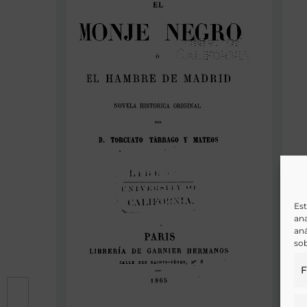
Est
ana
aná
sob
F