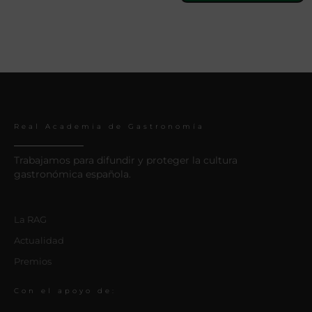
Real Academia de Gastronomía
Trabajamos para difundir y proteger la cultura
gastronómica española.
La RAG
Actualidad
Premios
Con el apoyo de: