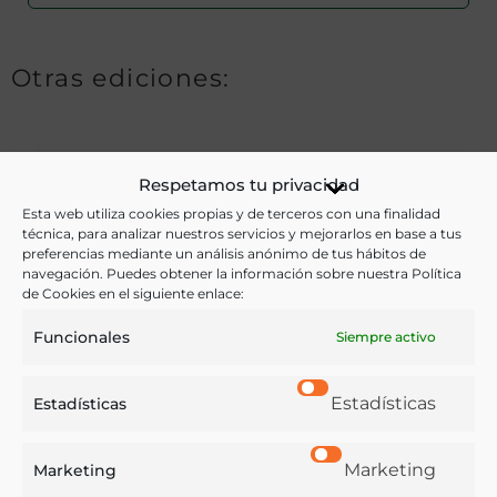
Otras ediciones:
Notas:
Respetamos tu privacidad
Esta web utiliza cookies propias y de terceros con una finalidad
técnica, para analizar nuestros servicios y mejorarlos en base a tus
Ver más libros de estas materias:
preferencias mediante un análisis anónimo de tus hábitos de
navegación. Puedes obtener la información sobre nuestra Política
de Cookies en el siguiente enlace:
Alimentos
,
Cocina
,
Dietética y nutrición
,
Gastronomía
,
Hostelería
,
Literatura
,
Menús
Funcionales
Siempre activo
Ver más libros con las palabras clave:
Estadísticas
Estadísticas
Imágenes
,
Literatura
,
Menús
,
Restaurantes
Marketing
Marketing