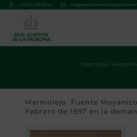
(+34) 91 432 33 60
info@realacademiadegastrono
La RAG
Actualidad
Premi
Marmolejo. Fuente Moy
Marmolejo. Fuente Moyanico 
Febrero de 1897 en la dema