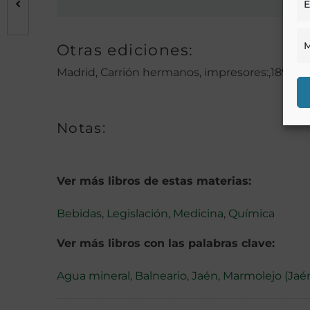
E
M
Otras ediciones:
Madrid, Carrión hermanos, impresores:,1892 :
Notas:
Ver más libros de estas materias:
Bebidas
,
Legislación
,
Medicina
,
Química
Ver más libros con las palabras clave:
Agua mineral
,
Balneario
,
Jaén
,
Marmolejo (Jaé