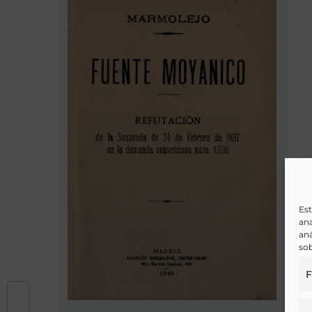
Est
ana
aná
sob
F