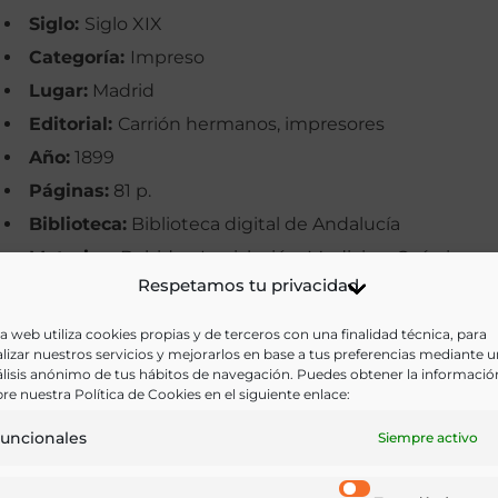
Siglo:
Siglo XIX
Categoría:
Impreso
Lugar:
Madrid
Editorial:
Carrión hermanos, impresores
Año:
1899
Páginas:
81 p.
Biblioteca:
Biblioteca digital de Andalucía
Materias:
Bebidas, Legislación, Medicina, Química
Respetamos tu privacidad
Palabras clave:
Agua mineral, Balneario, Jaén,
Marmolejo (Jaén), Pleitos
a web utiliza cookies propias y de terceros con una finalidad técnica, para
lizar nuestros servicios y mejorarlos en base a tus preferencias mediante 
Idioma:
Castellano
lisis anónimo de tus hábitos de navegación. Puedes obtener la informació
re nuestra Política de Cookies en el siguiente enlace:
Ir a versión electrónica
uncionales
Siempre activo