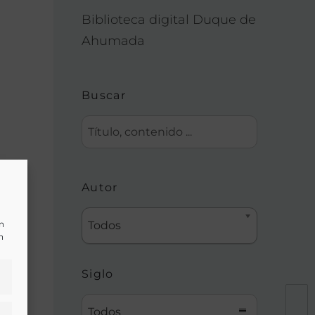
Biblioteca digital Duque de
Ahumada
Buscar
Autor
un
Todos
n
Siglo
Todos