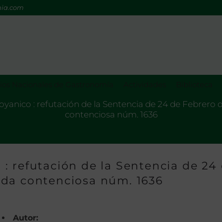
mia.com
os Nacionales de Gastronomía
Actividades
Biblioteca
anico : refutación de la Sentencia de 24 de Febrero
contenciosa núm. 1636
: refutación de la Sentencia de 24
nda contenciosa núm. 1636
Autor: