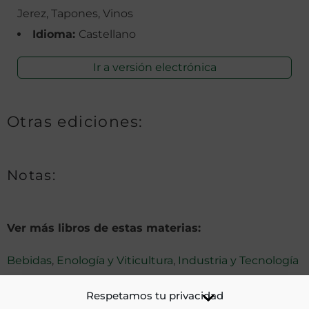
Jerez, Tapones, Vinos
Idioma:
Castellano
Ir a versión electrónica
Otras ediciones:
Notas:
Ver más libros de estas materias:
Bebidas
,
Enología y Viticultura
,
Industria y Tecnología
Ver más libros con las palabras clave:
Respetamos tu privacidad