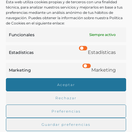
Esta web utiliza cookies propias y de terceros con una finalidad
Corcho
,
Industria taponera
,
Jerez
,
Tapones
,
Vinos
técnica, para analizar nuestros servicios y mejorarlos en base a tus
preferencias mediante un análisis anónimo de tus hábitos de
navegación. Puedes obtener la información sobre nuestra Política
de Cookies en el siguiente enlace:
COMPARTIR
Funcionales
Siempre activo
Estadísticas
Estadísticas
Buscar en la biblioteca
Marketing
Marketing
Aceptar
Biblioteca digital Duque de Ahumada
Rechazar
Buscar
Preferencias
Guardar preferencias