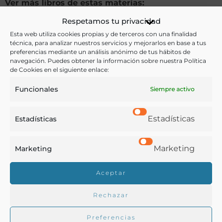
Ver más libros de estas materias:
Respetamos tu privacidad
Agricultura
,
Enseñanza
Esta web utiliza cookies propias y de terceros con una finalidad
técnica, para analizar nuestros servicios y mejorarlos en base a tus
Ver más libros con las palabras clave:
preferencias mediante un análisis anónimo de tus hábitos de
navegación. Puedes obtener la información sobre nuestra Política
de Cookies en el siguiente enlace:
Agricultura
,
Escuelas
,
Informes
,
Jerez
Funcionales
Siempre activo
COMPARTIR
Estadísticas
Estadísticas
Marketing
Marketing
Buscar en la biblioteca
Aceptar
Rechazar
Biblioteca digital Duque de Ahumada
Preferencias