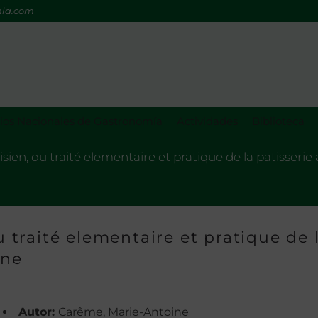
mia.com
os Nacionales de Gastronomía
Actividades
Biblioteca
risien, ou traité elementaire et pratique de la patisser
ou traité elementaire et pratique de 
rne
Autor:
Carême, Marie-Antoine