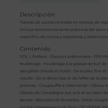
Descripción
Tratado de cocina centrado en recetas de repos
incluye recomendaciones prácticas del autor p
específico de cocina y repostería, y observaci
Contenido
VOL. I: Préface.- Discours préliminaire.- PR
feuilletage.- Feuilletage à la graisse de buf, 
des pâtés chauds et froids.- De la pâte fine e
nouille.- De la détrempe et de l’effet de la p
polonais.- Couglauffle à l’allemande.- Gâteau à 
Gâteau de Compiègne aux anis et au raisin de
beurre.- Biscottes de Bruxelles.- Petits cougl
sur les connaissances du four.- DEUXIÈME PA