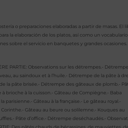
tería o preparaciones elaboradas a partir de masas. El li
ara la elaboración de los platos, así como un vocabulario
ones sobre el servicio en banquetes y grandes ocasiones.
EMIÈRE PARTIE: Observations sur les détrempes.- Détremp
de veau, au saindoux et à l’huile.- Détrempe de la pâte à dr
t de la pâte brisée.- Détrempe des gâteaux de plomb.- Pâ
âte à brioche à la cuisson.- Gâteau de Compiègne.- Baba
la parisienne.- Gâteau à la française.- Le gâteau royal.-
 Corinthe.- Gâteau au beure ou solilemne.- Kouques au
auffles.- Pâte d’office.- Détrempe deséchaudés.- Observa
RTIE: Des pâtés chauds de bécassines, de mauviettes, d