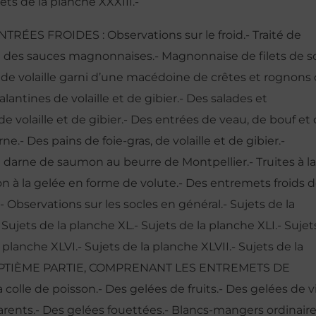
ets de la planche XXXIII.-
RÉES FROIDES : Observations sur le froid.- Traité de
aité des sauces magnonnaises.- Magnonnaise de filets de s
 de volaille garni d’une macédoine de crêtes et rognons
lantines de volaille et de gibier.- Des salades et
e volaille et de gibier.- Des entrées de veau, de bouf et
.- Des pains de foie-gras, de volaille et de gibier.-
a darne de saumon au beurre de Montpellier.- Truites à la
n à la gelée en forme de volute.- Des entremets froids 
 Observations sur les socles en général.- Sujets de la
Sujets de la planche XL.- Sujets de la planche XLI.- Sujet
a planche XLVI.- Sujets de la planche XLVII.- Sujets de la
X.- SEPTIÈME PARTIE, COMPRENANT LES ENTREMETS DE
 colle de poisson.- Des gelées de fruits.- Des gelées de v
arents.- Des gelées fouettées.- Blancs-mangers ordinaire