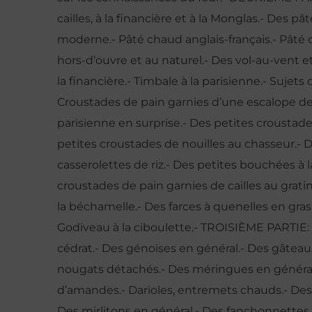
cailles, à la financière et à la Monglas.- Des 
moderne.- Pâté chaud anglais-français.- Pâté 
hors-d’ouvre et au naturel.- Des vol-au-vent et
la financière.- Timbale à la parisienne.- Sujets
Croustades de pain garnies d’une escalope de 
parisienne en surprise.- Des petites croustade
petites croustades de nouilles au chasseur.- De
casserolettes de riz.- Des petites bouchées à l
croustades de pain garnies de cailles au grati
la béchamelle.- Des farces à quenelles en gras 
Godiveau à la ciboulette.- TROISIÈME PARTIE
cédrat.- Des génoises en général.- Des gâtea
nougats détachés.- Des méringues en général
d’amandes.- Darioles, entremets chauds.- Des t
Des mirlitons en général.- Des fanchonnettes e