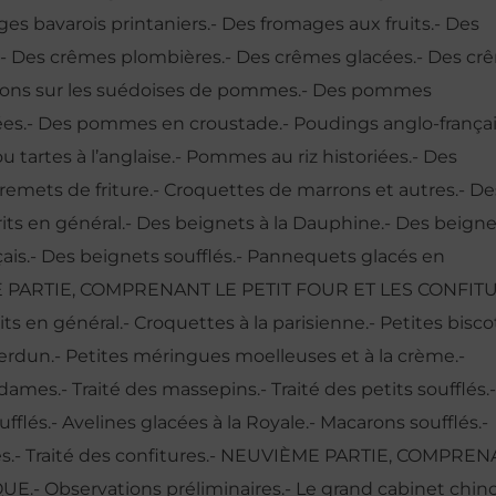
es bavarois printaniers.- Des fromages aux fruits.- Des
.- Des crêmes plombières.- Des crêmes glacées.- Des cr
ations sur les suédoises de pommes.- Des pommes
s.- Des pommes en croustade.- Poudings anglo-françai
u tartes à l’anglaise.- Pommes au riz historiées.- Des
emets de friture.- Croquettes de marrons et autres.- De
frits en général.- Des beignets à la Dauphine.- Des beign
çais.- Des beignets soufflés.- Pannequets glacés en
IÈME PARTIE, COMPRENANT LE PETIT FOUR ET LES CONFIT
its en général.- Croquettes à la parisienne.- Petites bisco
Verdun.- Petites méringues moelleuses et à la crème.-
ames.- Traité des massepins.- Traité des petits soufflés.-
soufflés.- Avelines glacées à la Royale.- Macarons soufflés.-
s.- Traité des confitures.- NEUVIÈME PARTIE, COMPRE
Observations préliminaires.- Le grand cabinet chinoi