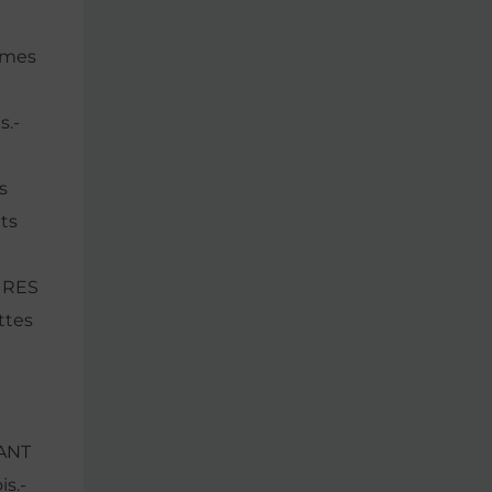
êmes
s.-
s
ets
URES
ttes
NANT
s.-