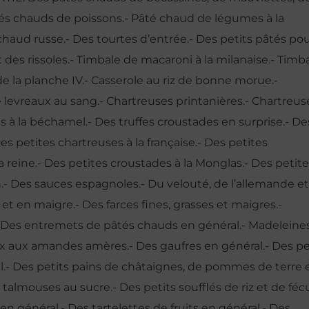
pâtés chauds de poissons.- Pâté chaud de légumes à la
chaud russe.- Des tourtes d’entrée.- Des petits pâtés po
 des rissoles.- Timbale de macaroni à la milanaise.- Timba
 de la planche IV.- Casserole au riz de bonne morue.-
levreaux au sang.- Chartreuses printanières.- Chartreuse
s à la béchamel.- Des truffes croustades en surprise.- De
s petites chartreuses à la française.- Des petites
a reine.- Des petites croustades à la Monglas.- Des petit
n.- Des sauces espagnoles.- Du velouté, de l’allemande e
et en maigre.- Des farces fines, grasses et maigres.-
: Des entremets de pâtés chauds en général.- Madeleine
ux aux amandes amères.- Des gaufres en général.- Des pe
.- Des petits pains de châtaignes, de pommes de terre 
almouses au sucre.- Des petits soufflés de riz et de fécu
n général.- Des tartelettes de fruits en général.- Des