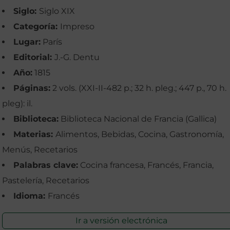
Siglo:
Siglo XIX
Categoría:
Impreso
Lugar:
París
Editorial:
J.-G. Dentu
Año:
1815
Páginas:
2 vols. (XXI-II-482 p.; 32 h. pleg.; 447 p., 70 h.
pleg): il.
Biblioteca:
Biblioteca Nacional de Francia (Gallica)
Materias:
Alimentos, Bebidas, Cocina, Gastronomía,
Menús, Recetarios
Palabras clave:
Cocina francesa, Francés, Francia,
Pastelería, Recetarios
Idioma:
Francés
Ir a versión electrónica