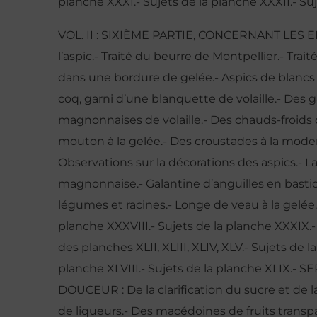
planche XXXI.- Sujets de la planche XXXII.- Suj
VOL. II : SIXIÈME PARTIE, CONCERNANT LES ENT
l’aspic.- Traité du beurre de Montpellier.- Tr
dans une bordure de gelée.- Aspics de blancs
coq, garni d’une blanquette de volaille.- Des ga
magnonnaises de volaille.- Des chauds-froids d
mouton à la gelée.- Des croustades à la moderne
Observations sur la décorations des aspics.- L
magnonnaise.- Galantine d’anguilles en bastio
légumes et racines.- Longe de veau à la gelée.-
planche XXXVIII.- Sujets de la planche XXXIX.- 
des planches XLII, XLIII, XLIV, XLV.- Sujets de l
planche XLVIII.- Sujets de la planche XLI
DOUCEUR : De la clarification du sucre et de la
de liqueurs.- Des macédoines de fruits transp