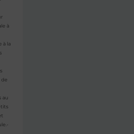
ur
le à
 à la
s
es
t de
s au
tits
et
le.-