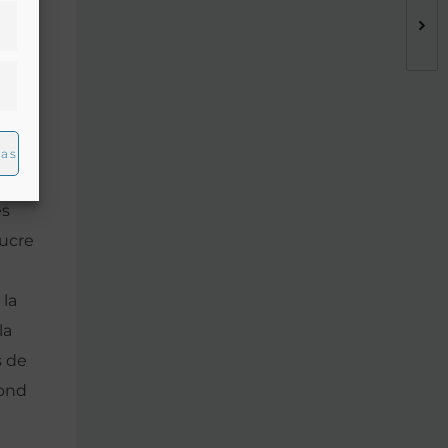
lins
os
 la
ias
es
sucre
 la
la
s de
cond