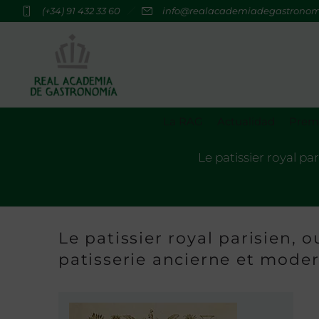
(+34) 91 432 33 60
info@realacademiadegastrono
La RAG
Actualidad
Premi
Le patissier royal pa
Le patissier royal parisien, 
patisserie ancierne et mode