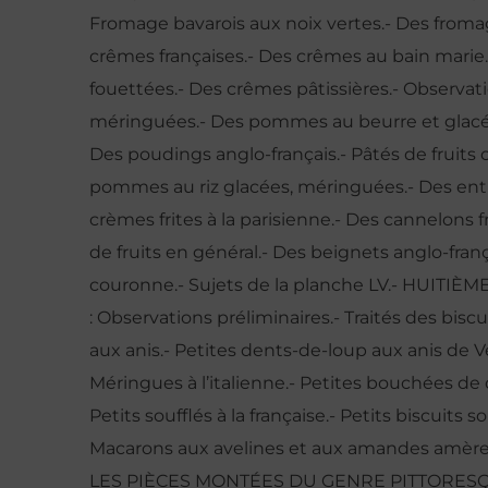
Fromage bavarois aux noix vertes.- Des fromag
crêmes françaises.- Des crêmes au bain marie
fouettées.- Des crêmes pâtissières.- Observ
méringuées.- Des pommes au beurre et glacée
Des poudings anglo-français.- Pâtés de fruits o
pommes au riz glacées, méringuées.- Des entr
crèmes frites à la parisienne.- Des cannelons 
de fruits en général.- Des beignets anglo-fran
couronne.- Sujets de la planche LV.- HUIT
: Observations préliminaires.- Traités des biscu
aux anis.- Petites dents-de-loup aux anis de 
Méringues à l’italienne.- Petites bouchées de d
Petits soufflés à la française.- Petits biscuits 
Macarons aux avelines et aux amandes amère
LES PIÈCES MONTÉES DU GENRE PITTORESQUE.- 