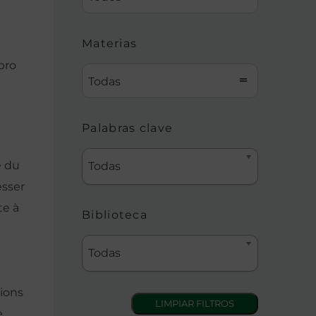
Materias
bro
Todas
Palabras clave
e du
Todas
esser
te à
Biblioteca
Todas
tions
e