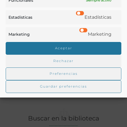
Funcionales
Siempre activo
Sistema Solari».
Estadísticas
Estadísticas
Ver más libros de estas materias:
Marketing
Marketing
Agricultura
,
Alimentos
Aceptar
Ver más libros con las palabras clave:
Rechazar
Agricultura
,
Cereales
,
Legumbres
Preferencias
COMPARTIR
Guardar preferencias
Buscar en la biblioteca