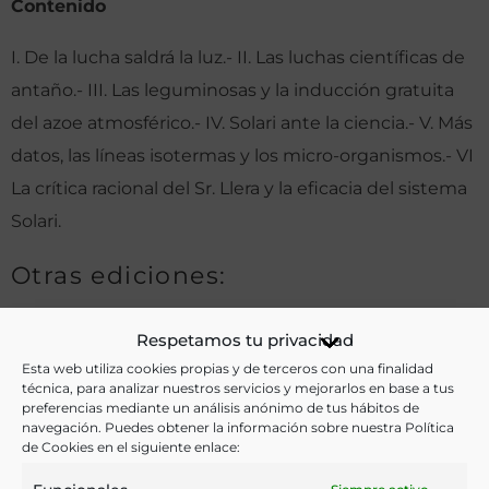
Contenido
I. De
la
lucha
saldrá
la
luz.-
II.
Las
luchas
científicas
de
antaño.-
III.
Las
leguminosas
y
la
inducción
gra
tuita
del
azoe
atmosférico.-
IV.
Solari
ante
la
ciencia
.-
V.
Más
datos,
las
líneas
isotermas
y
los
micro-organismos.-
VI
La
crítica
racional
del
Sr.
Llera
y
la
eficacia
del
sistema
Solari.
Otras ediciones:
Respetamos tu privacidad
Notas:
Esta web utiliza cookies propias y de terceros con una finalidad
técnica, para analizar nuestros servicios y mejorarlos en base a tus
preferencias mediante un análisis anónimo de tus hábitos de
2.ª ed.
navegación. Puedes obtener la información sobre nuestra Política
Dedicado al Excmo Sr. Conde de de San Bernardo:
de Cookies en el siguiente enlace:
«ilustrado propagandista e incansable Apóstol del