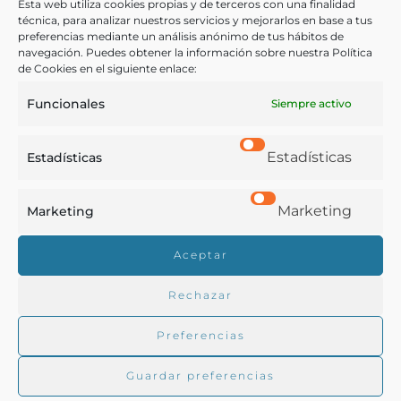
Esta web utiliza cookies propias y de terceros con una finalidad
Resumen de las necesidades de la viticultura.-
técnica, para analizar nuestros servicios y mejorarlos en base a tus
preferencias mediante un análisis anónimo de tus hábitos de
Conclusiones sobre el régimen arancelario.
navegación. Puedes obtener la información sobre nuestra Política
de Cookies en el siguiente enlace:
Otras ediciones:
Funcionales
Siempre activo
Notas:
Estadísticas
Estadísticas
Según se indica en la portada, el autor de la obra, el
Marketing
Marketing
Marqués de Toca, era ingeniero.
Aceptar
Ver más libros de estas materias:
Rechazar
Agricultura
,
Bebidas
,
Economía y Comercio
Preferencias
Ver más libros con las palabras clave:
Guardar preferencias