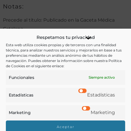
Notas:
Precede al título: Publicado en la Gaceta Médica
Catalana
Respetamos tu privacidad
Esta web utiliza cookies propias y de terceros con una finalidad
técnica, para analizar nuestros servicios y mejorarlos en base a tus
Ver más libros de estas materias:
preferencias mediante un análisis anónimo de tus hábitos de
navegación. Puedes obtener la información sobre nuestra Política
Dietética y nutrición
,
Medicina
,
Química
de Cookies en el siguiente enlace:
Funcionales
Ver más libros con las palabras clave:
Siempre activo
Obesidad
,
Química
,
Tratamientos
Estadísticas
Estadísticas
COMPARTIR
Marketing
Marketing
Aceptar