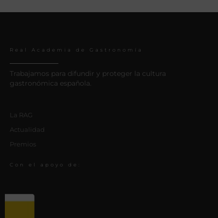
Real Academia de Gastronomía
Trabajamos para difundir y proteger la cultura
gastronómica española.
La RAG
Actualidad
Premios
Con el apoyo de: