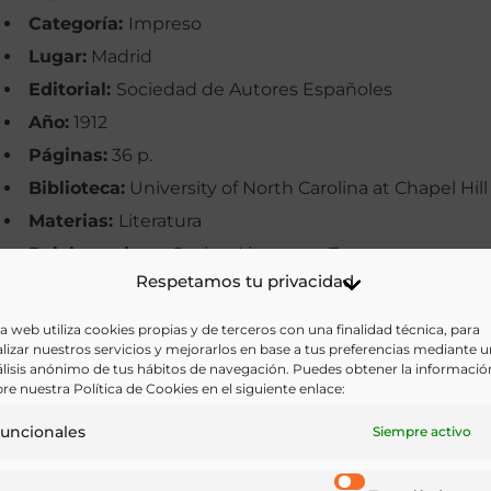
Categoría:
Impreso
Lugar:
Madrid
Editorial:
Sociedad de Autores Españoles
Año:
1912
Páginas:
36 p.
Biblioteca:
University of North Carolina at Chapel Hill
Materias:
Literatura
Palabras clave:
Cocina, Literatura, Teatro
Respetamos tu privacidad
Idioma:
Castellano
a web utiliza cookies propias y de terceros con una finalidad técnica, para
Ir a versión electrónica
lizar nuestros servicios y mejorarlos en base a tus preferencias mediante 
lisis anónimo de tus hábitos de navegación. Puedes obtener la informació
re nuestra Política de Cookies en el siguiente enlace:
uncionales
Siempre activo