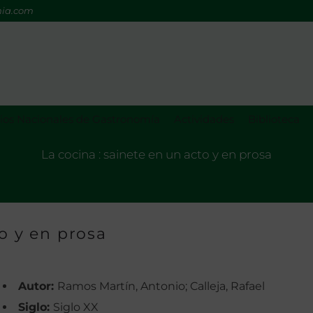
mia.com
os Nacionales de Gastronomía
Actividades
Biblioteca
La cocina : sainete en un acto y en prosa
to y en prosa
Autor:
Ramos Martín, Antonio; Calleja, Rafael
Siglo:
Siglo XX