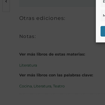
E
M
Otras ediciones:
Notas:
Ver más libros de estas materias:
Literatura
Ver más libros con las palabras clave:
Cocina
,
Literatura
,
Teatro