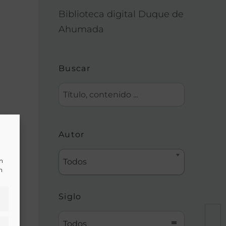
Biblioteca digital Duque de
Ahumada
Buscar
Autor
un
Todos
n
Siglo
Todos