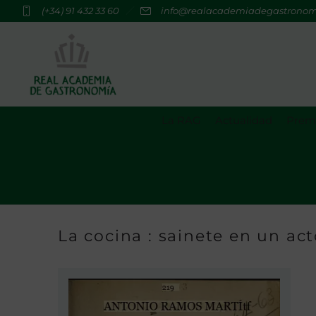
(+34) 91 432 33 60
info@realacademiadegastrono
La RAG
Actualidad
Premi
La cocina : sainete en un ac