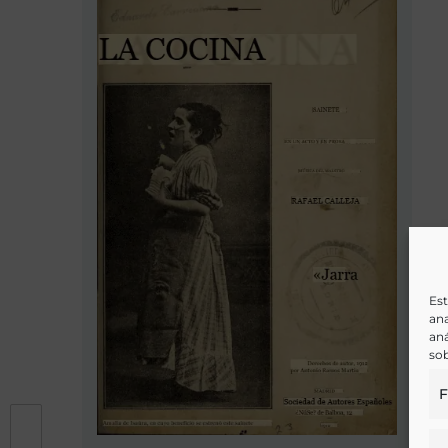
Est
ana
aná
sob
F