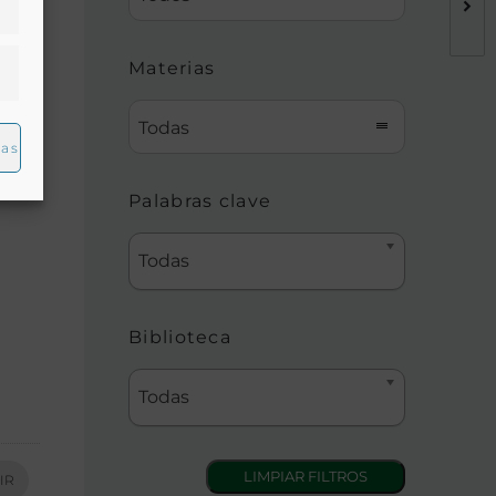
Materias
Todas
ias
Palabras clave
Todas
Biblioteca
Todas
IR