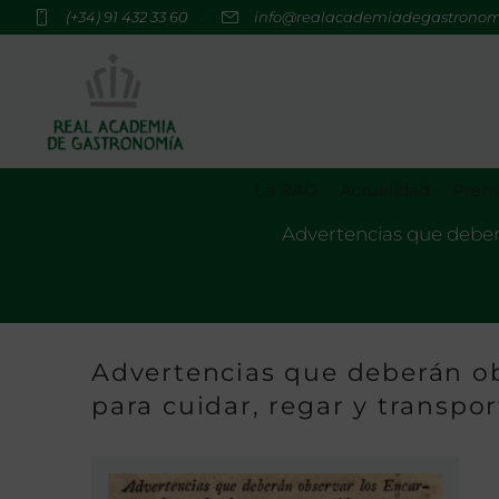
(+34) 91 432 33 60
info@realacademiadegastrono
La RAG
Actualidad
Premi
Advertencias que deberá
Advertencias que deberán o
para cuidar, regar y transpor