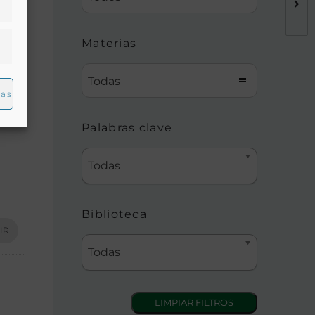
Materias
Todas
ias
Palabras clave
Todas
Biblioteca
IR
Todas