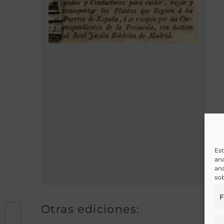
Est
ana
aná
sob
F
Otras ediciones: