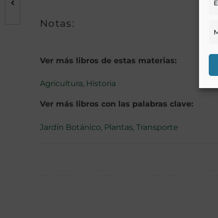
E
Notas:
M
Ver más libros de estas materias:
Agricultura
,
Historia
Ver más libros con las palabras clave:
Jardín Botánico
,
Plantas
,
Transporte