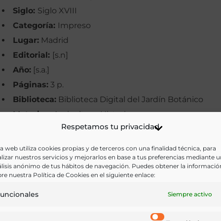
Siglo:
Siglo XVIII
Categoría:
Impreso
Lugar:
Madrid
Editorial:
[s.n]
Año:
[s.a.]
Páginas:
3 p.
Biblioteca:
Biblioteca Digital del Jardín Botánico
Materias:
Agricultura, Historia
Respetamos tu privacidad
Palabras clave:
Jardín Botánico, Plantas, Transporte
Idioma:
Castellano
a web utiliza cookies propias y de terceros con una finalidad técnica, para
lizar nuestros servicios y mejorarlos en base a tus preferencias mediante 
lisis anónimo de tus hábitos de navegación. Puedes obtener la informació
Ir a versión electrónica
re nuestra Política de Cookies en el siguiente enlace:
uncionales
Siempre activo