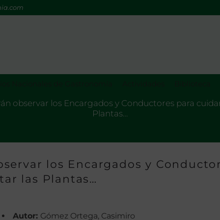
mia.com
os Nacionales de Gastronomía
Actividades
Biblioteca
n observar los Encargados y Conductores para cuidar,
Plantas…
bservar los Encargados y Conducto
tar las Plantas…
Autor:
Gómez Ortega, Casimiro