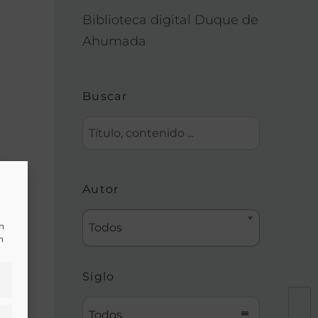
Biblioteca digital Duque de
Ahumada
Buscar
Autor
un
Todos
n
Siglo
Todos