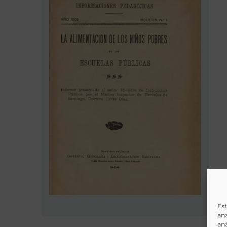
Est
ana
aná