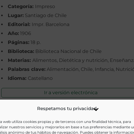
Categoría:
Impreso
Lugar:
Santiago de Chile
Editorial:
Impr. Barcelona
Año:
1906
Páginas:
18 p.
Biblioteca:
Biblioteca Nacional de Chile
Materias:
Alimentos, Dietética y nutrición, Enseñanz
Palabras clave:
Alimentación, Chile, Infancia, Nutrici
Idioma:
Castellano
Ir a versión electrónica
Respetamos tu privacidad
a web utiliza cookies propias y de terceros con una finalidad técnica, para
lizar nuestros servicios y mejorarlos en base a tus preferencias mediante 
lisis anónimo de tus hábitos de navegación. Puedes obtener la informació