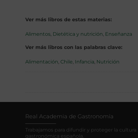
Ver más libros de estas materias:
Alimentos
,
Dietética y nutrición
,
Enseñanza
Ver más libros con las palabras clave:
Alimentación
,
Chile
,
Infancia
,
Nutrición
Real Academia de Gastronomía
Trabajamos para difundir y proteger la cultura
gastronómica española.