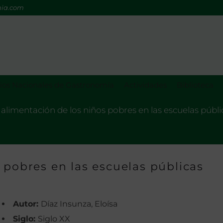
mia.com
os Nacionales de Gastronomía
Actividades
Biblioteca
 alimentación de los niños pobres en las escuelas públi
 pobres en las escuelas públicas
Autor:
Díaz Insunza, Eloísa
Siglo:
Siglo XX