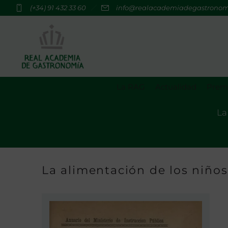
(+34) 91 432 33 60
info@realacademiadegastrono
La RAG
Actualidad
Premi
La
La alimentación de los niños