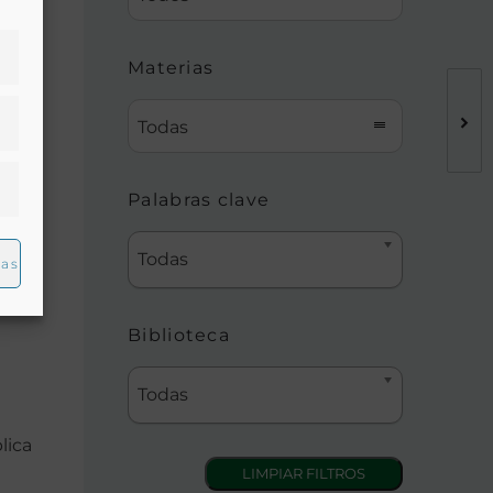
el
Materias
a de
Todas
ue
Palabras clave
Todas
ias
Biblioteca
Todas
lica