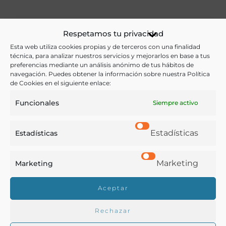
Ver más libros de estas materias:
Respetamos tu privacidad
Esta web utiliza cookies propias y de terceros con una finalidad
Ganadería
,
Medicina
técnica, para analizar nuestros servicios y mejorarlos en base a tus
preferencias mediante un análisis anónimo de tus hábitos de
Ver más libros con las palabras clave:
navegación. Puedes obtener la información sobre nuestra Política
de Cookies en el siguiente enlace:
Epidemias
,
Ganado lanar
,
Instrucciones
,
Sanidad
Funcionales
Siempre activo
COMPARTIR
Estadísticas
Estadísticas
Marketing
Marketing
Buscar en la biblioteca
Aceptar
Rechazar