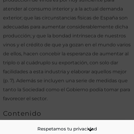
atender al consumo interior y a la actual demanda
exterior; que las circunstancias físicas de España son
adecuadas para aumentar considerablemente dicha
producción; y que la bondad intrínseca de nuestros
vinos y el crédito de que ya gozan en el mundo varios
de ellos, hacen concebir la esperanza de aumentar al
triplo o al cuádruplo su exportación, con solo dar
facilidades a esta industria y elaborar aquellos mejor
(p. 7). Además se incluyen una serie de medidas que
tanto la Sociedad como el Gobierno podía tomar para
favorecer el sector.
Contenido
Sin índice.
Respetamos tu privacidad