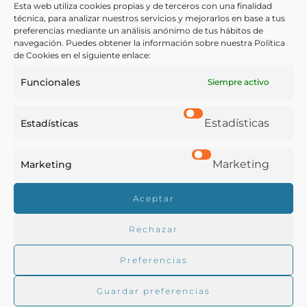
Otras ediciones:
Esta web utiliza cookies propias y de terceros con una finalidad
técnica, para analizar nuestros servicios y mejorarlos en base a tus
preferencias mediante un análisis anónimo de tus hábitos de
navegación. Puedes obtener la información sobre nuestra Política
de Cookies en el siguiente enlace:
Notas:
Funcionales
Siempre activo
El origen de este informe se encuentra, según se
indica al inicio de la obra, en la buena acogida que los
Estadísticas
Estadísticas
vinos españoles tuvieron en la Exposición Universal
de Paris.
Marketing
Marketing
Aceptar
Ver más libros de estas materias:
Rechazar
Agricultura
,
Bebidas
,
Economía y Comercio
,
Enología
Preferencias
y Viticultura
Ver más libros con las palabras clave:
Guardar preferencias