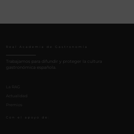
Real Academia de Gastronomía
Trabajamos para difundir y proteger la cultura
gastronómica española.
La RAG
Actualidad
Premios
Con el apoyo de: