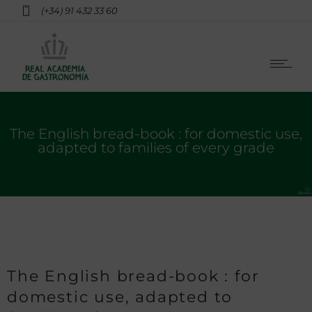
(+34) 91 432 33 60
The English bread-book : for domestic use,
adapted to families of every grade
The English bread-book : for
domestic use, adapted to