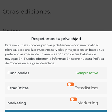
Otras ediciones:
Notas:
Respetamos tu privacidad
Esta web utiliza cookies propias y de terceros con una finalidad
técnica, para analizar nuestros servicios y mejorarlos en base a tus
Ver más libros de estas materias:
preferencias mediante un análisis anónimo de tus hábitos de
navegación. Puedes obtener la información sobre nuestra Política
Alimentos
,
Cocina
,
Enseñanza
,
Gastronomía
,
Industria
de Cookies en el siguiente enlace:
y Tecnología
,
Medicina
Funcionales
Siempre activo
Ver más libros con las palabras clave:
Estadísticas
Estadísticas
Adulteración
,
Industria agrícola
,
Panes
,
Recetas
Marketing
Marketing
COMPARTIR