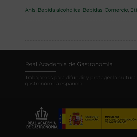
Anís
,
Bebida alcohólica
,
Bebidas
,
Comercio
,
Et
Real Academia de Gastronomía
Trabajamos para difundir y proteger la cultura
gastronómica española.