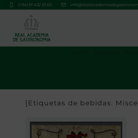
(+34) 91 432 33 60
info@realacademiadegastrono
La RAG
Actualidad
Premi
[Etiquetas de bebidas. Miscel