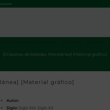
mia.com
os Nacionales de Gastronomía
Actividades
Biblioteca
[Etiquetas de bebidas. Miscelánea] [Material gráfico]
ánea] [Material gráfico]
Autor:
Siglo:
Siglo XIX, Siglo XX