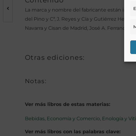
Contenido
E
La marca y nombre del fabricante están impres
del Pino y Cª, J. Reyes y Cía y Gutiérrez Herma
M
Navarra y Cisan de Madrid, José A. Ferrando d
Otras ediciones:
Notas:
Ver más libros de estas materias:
Bebidas
,
Economía y Comercio
,
Enología y Vit
Ver más libros con las palabras clave: