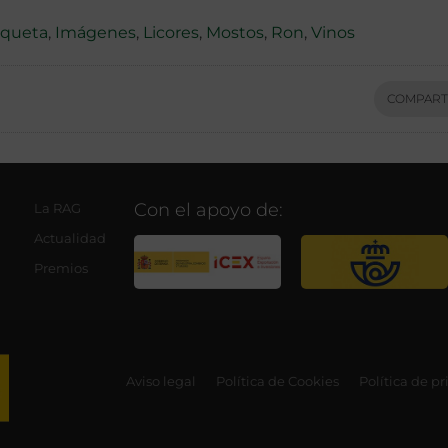
iqueta
,
Imágenes
,
Licores
,
Mostos
,
Ron
,
Vinos
COMPART
Con el apoyo de:
La RAG
Actualidad
Premios
Aviso legal
Política de Cookies
Política de p