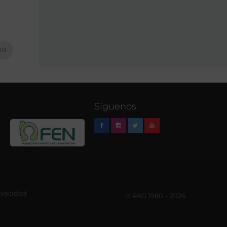
IR
Síguenos
rivacidad
© RAG 1980 – 2026