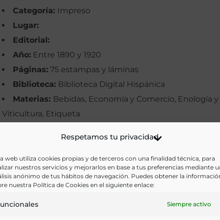
Categoría:
Impreso
Lugar:
Editorial:
Año:
Entre 1890 y 1920
Páginas:
75 estampas y láminas
Biblioteca:
Biblioteca Digital Hispánica
Materias:
Bebidas, Economía y Comercio, Enología y
Viticultura, Etiqueta
Palabras clave:
Anís, Bebida alcohólica, Bebidas,
Respetamos tu privacidad
Comercio, Etiqueta, Imágenes, Licores, Mostos, Ron, Vi
Idioma:
a web utiliza cookies propias y de terceros con una finalidad técnica, para
lizar nuestros servicios y mejorarlos en base a tus preferencias mediante 
lisis anónimo de tus hábitos de navegación. Puedes obtener la informació
Ir a versión electrónica
re nuestra Política de Cookies en el siguiente enlace:
uncionales
Siempre activo