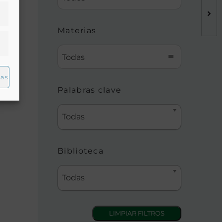
C.
Materias
a
Todas
ias
Palabras clave
Todas
Biblioteca
Todas