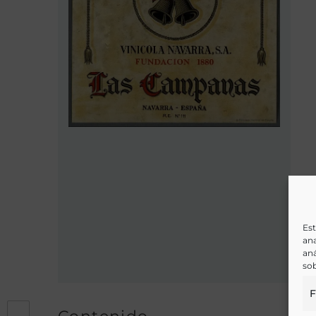
Est
ana
aná
sob
F