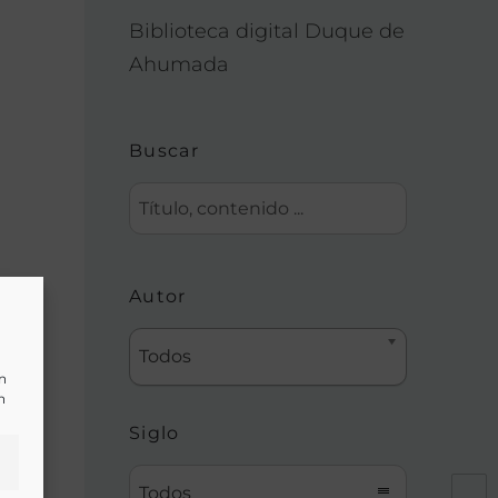
Biblioteca digital Duque de
Ahumada
Buscar
Autor
nos
Todos
un
n
Siglo
Todos