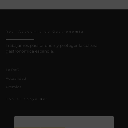
Real Academia de Gastronomía
Trabajamos para difundir y proteger la cultura
gastronómica española.
La RAG
Actualidad
Premios
Con el apoyo de: