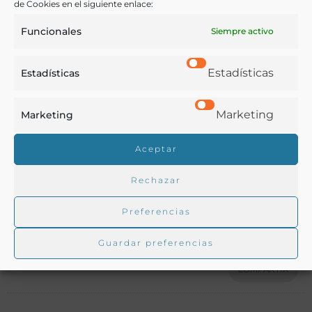
Notas:
de Cookies en el siguiente enlace:
Funcionales
Siempre activo
Según se indica en la portada, sus autores, F. Chabert
y L. Dubcec, eran enólogos y viticultores del Estado.
Estadísticas
Estadísticas
Ver más libros de estas materias:
Marketing
Marketing
Bebidas
,
Enología y Viticultura
,
Historia
,
Industria y
Aceptar
Tecnología
Rechazar
Ver más libros con las palabras clave:
Preferencias
Perú
,
Vinificación
,
Viticultura
Guardar preferencias
COMPARTIR