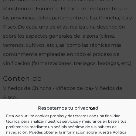
Ministerio de Fomento. El texto se centra en tres de
las provincias del departamento de Ica: Chincha, Ica y
Pisco. De cada una de ellas, realiza una descripción
sobre los aspectos generales de la zona (clima,
terrenos, cultivos, etc.), así como las técnicas más
comúnmente empleadas en todo el proceso de
vinificación (fermentaciones, trasiegos, bodegas, etc.).
Contenido
Viñedos de Chincha.- Viñedos de Ica.- Viñedos de
Pisco.
Respetamos tu privacidad
Otras ediciones:
Esta web utiliza cookies propias y de terceros con una finalidad
técnica, para analizar nuestros servicios y mejorarlos en base a tus
preferencias mediante un análisis anónimo de tus hábitos de
navegación. Puedes obtener la información sobre nuestra Política