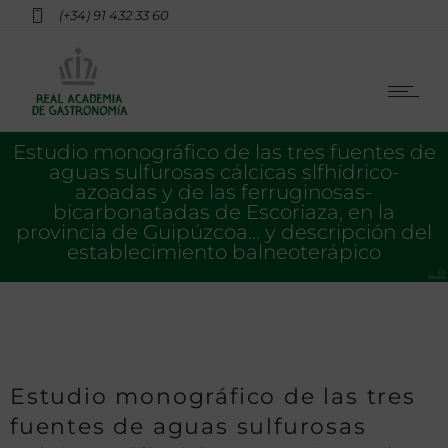
(+34) 91 432 33 60
Estudio monográfico de las tres fuentes de
aguas sulfurosas cálcicas slfhídrico-
azoadas y de las ferruginosas-
bicarbonatadas de Escoriaza, en la
provincia de Guipúzcoa… y descripción del
establecimiento balneoterápico
Estudio monográfico de las tres
fuentes de aguas sulfurosas