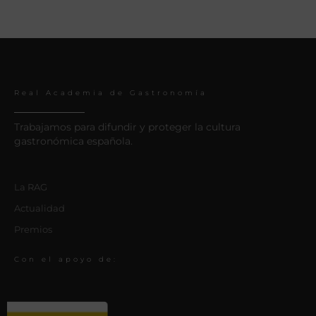
Real Academia de Gastronomía
Trabajamos para difundir y proteger la cultura
gastronómica española.
La RAG
Actualidad
Premios
Con el apoyo de: