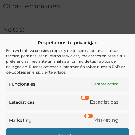
Otras ediciones:
Notas:
Respetamos tu privacidad
Esta web utiliza cookies propias y de terceros con una finalidad
Ver más libros de estas materias:
técnica, para analizar nuestros servicios y mejorarlos en base a tus
preferencias mediante un análisis anónimo de tus hábitos de
Bebidas
,
Industria y Tecnología
,
Medicina
,
Química
navegación. Puedes obtener la información sobre nuestra Política
de Cookies en el siguiente enlace:
Ver más libros con las palabras clave:
Funcionales
Siempre activo
Agua mineral
,
Balneario
,
Baños
,
Guipúzcoa
,
Estadísticas
Estadísticas
Manantiales
Marketing
Marketing
COMPARTIR