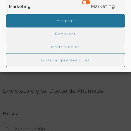
Bodegas
,
Cocina
,
Guisos
,
Literatura
,
Pescador
,
Marketing
Marketing
Santander
,
Tabernas
,
Usos y costumbres
Aceptar
COMPARTIR
Rechazar
Preferencias
Guardar preferencias
Buscar en la biblioteca
Biblioteca digital Duque de Ahumada
Buscar