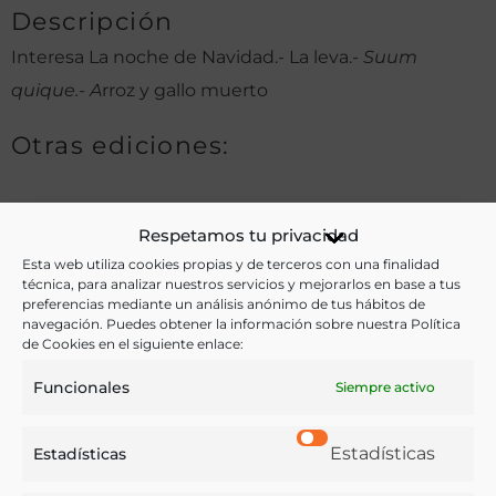
Descripción
Interesa La noche de Navidad.- La leva.-
Suum
quique.- A
rroz y gallo muerto
Otras ediciones:
Notas:
Respetamos tu privacidad
Esta web utiliza cookies propias y de terceros con una finalidad
técnica, para analizar nuestros servicios y mejorarlos en base a tus
preferencias mediante un análisis anónimo de tus hábitos de
Ver más libros de estas materias:
navegación. Puedes obtener la información sobre nuestra Política
de Cookies en el siguiente enlace:
Alimentos
,
Bebidas
,
Enología y Viticultura
,
Funcionales
Siempre activo
Gastronomía
,
Hostelería
,
Literatura
,
Pesca
,
Profesiones
Ver más libros con las palabras clave:
Estadísticas
Estadísticas