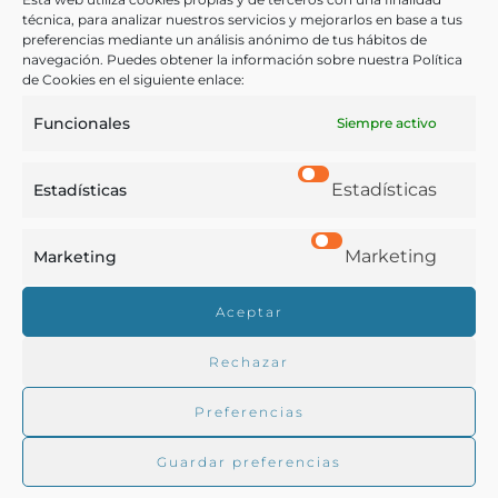
técnica, para analizar nuestros servicios y mejorarlos en base a tus
Otras ediciones:
preferencias mediante un análisis anónimo de tus hábitos de
navegación. Puedes obtener la información sobre nuestra Política
de Cookies en el siguiente enlace:
Notas:
Funcionales
Siempre activo
Según se indica en la portada, la obra obtuvo una
Estadísticas
Estadísticas
«medalla de bronce en el concurso de Tarrasa de
1981».
Marketing
Marketing
Aceptar
Ver más libros de estas materias:
Rechazar
Agricultura
,
Enología y Viticultura
,
Química
Preferencias
Ver más libros con las palabras clave:
Guardar preferencias
Enfermedad
,
Mildiu
,
Oidium
,
Plagas
,
Química
,
Vides
,