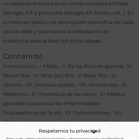
un especial impacto en el viñedo europeo a finales
del siglo XIX y principios del siglo XX (mildiu, rot…). En
el texto se realiza una descripción específica de cada
una de ellas y se propone la elaboración de
sustancias para acabar con estas plagas.
Contenido
Introducción.- I. Mildiu.- II. De los Rots en general.- III.
Brown Rot.- IV. Wite (sic) Rot.- V. Black Rot.- VI.
Oidium.- VII. Uncinula spiralis.- VIII. Anthracosis.- IX.
Melanosis.- X.- Podredura de las raíces.- XI. Medios
generales para evitar las enfermedades
fitoparasitarias de la vid.- XII. Pulverizadores.- XIII.
Manera de preparar algunas substancias líquidas y en
Respetamos tu privacidad
polvo de que se habla en esta cartilla.- Conclusión.
Esta web utiliza cookies propias y de terceros con una finalidad