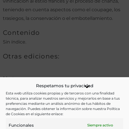
vinificación al estilo francés y el proceso de crianza,
teniendo en cuenta aspectos como el coupage, los
trasiegos, la conservación o el embotellamiento.
Contenido
Sin índice.
Otras ediciones:
Notas:
Respetamos tu privacidad
Según se indica en la portada, esta obra obtuvo el
Esta web utiliza cookies propias y de terceros con una finalidad
técnica, para analizar nuestros servicios y mejorarlos en base a tus
premio de la Diputación Provincial de Barcelona en el
preferencias mediante un análisis anónimo de tus hábitos de
navegación. Puedes obtener la información sobre nuestra Política
Certamen celebrado por el Centro Agrícola del
de Cookies en el siguiente enlace:
Penedés en el años de 1901.
Funcionales
Siempre activo