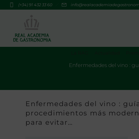
(+34) 91 432 33 60
info@realacademiadegastrono
La RAG
Actualidad
Premi
Enfermedades del vino : gu
Enfermedades del vino : guía
procedimientos más modernos
para evitar…