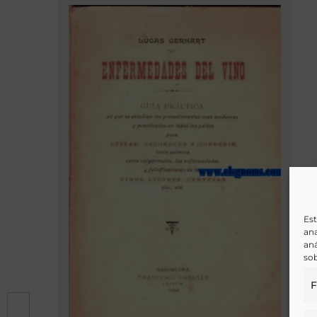
Est
ana
aná
sob
F