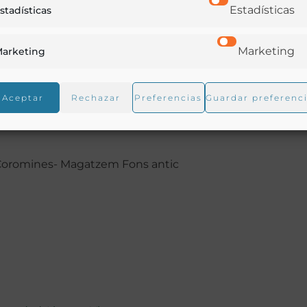
Estadísticas
stadísticas
Marketing
arketing
Aceptar
Rechazar
Preferencias
Guardar preferenc
 Coromines- Magatzem Fons antic