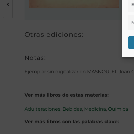
E
M
Otras ediciones:
Notas:
Ejemplar sin digitalizar en MASNOU, EL.Joan
Ver más libros de estas materias:
Adulteraciones
,
Bebidas
,
Medicina
,
Química
Ver más libros con las palabras clave: