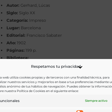
Autor:
Gerhard, Lúcas
Siglo:
Siglo XX
Categoría:
Impreso
Lugar:
Barcelona
Editorial:
Francisco Sabater
Año:
1902
Páginas:
199 p.
Biblioteca:
Materias:
Adulteraciones, Bebidas, Medicina, Químic
Respetamos tu privacidad
Palabras clave:
Adulteración, Bebida alcohólica,
a web utiliza cookies propias y de terceros con una finalidad técnica, para
Cerveza, Enfermedad, Licores, Vinos
lizar nuestros servicios y mejorarlos en base a tus preferencias mediante 
lisis anónimo de tus hábitos de navegación. Puedes obtener la informació
Idioma:
Castellano
re nuestra Política de Cookies en el siguiente enlace:
uncionales
Siempre activo