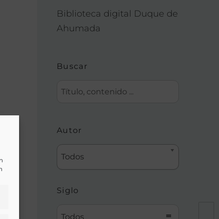
Biblioteca digital Duque de
Ahumada
Buscar
a
Autor
Todos
un
n
Siglo
Todos