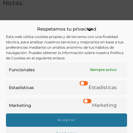
Notas:
Ver más libros de estas materias:
Respetamos tu privacidad
Esta web utiliza cookies propias y de terceros con una finalidad
Aceites
,
Agricultura
,
Economía y Comercio
,
Industria y
técnica, para analizar nuestros servicios y mejorarlos en base a tus
preferencias mediante un análisis anónimo de tus hábitos de
Tecnología
,
Medicina
navegación. Puedes obtener la información sobre nuestra Política
de Cookies en el siguiente enlace:
Ver más libros con las palabras clave:
Funcionales
Siempre activo
Comercio
,
Cultivos
,
Industrias
,
México
,
Olivos
Estadísticas
Estadísticas
COMPARTIR
Marketing
Marketing
Aceptar
Buscar en la biblioteca