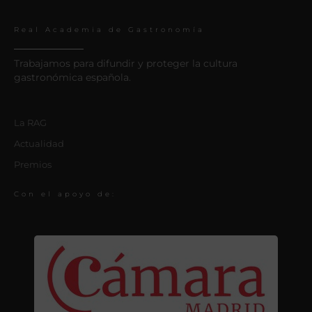
Real Academia de Gastronomía
Trabajamos para difundir y proteger la cultura
gastronómica española.
La RAG
Actualidad
Premios
Con el apoyo de: