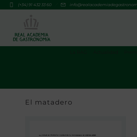
(+34) 91 432 33 60
info@realacademiadegastrono
La RAG
Actualidad
Premi
El matadero