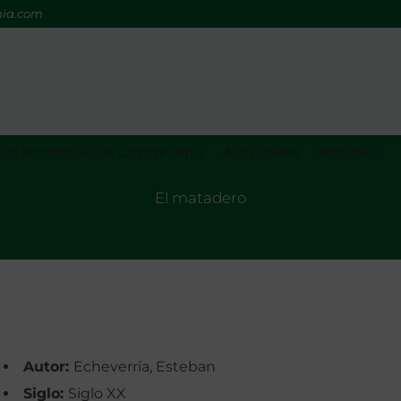
mia.com
os Nacionales de Gastronomía
Actividades
Biblioteca
El matadero
Autor:
Echeverría, Esteban
Siglo:
Siglo XX