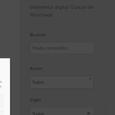
Biblioteca digital Duque de
Ahumada
Buscar
Autor
un
Todos
n
Siglo
Todos