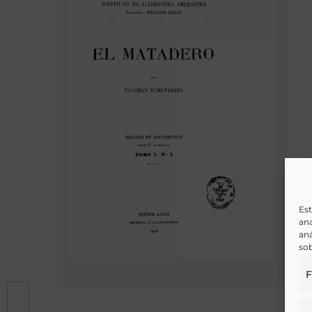
Est
ana
aná
sob
F