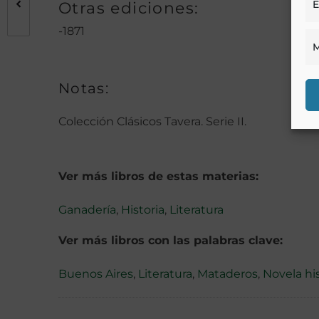
E
Otras ediciones:
-1871
M
Notas:
Colección Clásicos Tavera. Serie II.
Ver más libros de estas materias:
Ganadería
,
Historia
,
Literatura
Ver más libros con las palabras clave:
Buenos Aires
,
Literatura
,
Mataderos
,
Novela hi