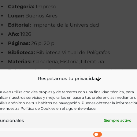
Categoría:
Impreso
Lugar:
Buenos Aires
Editorial:
Imprenta de la Universidad
Año:
1926
Páginas:
26 p, 20 p.
Biblioteca:
Biblioteca Virtual de Polígrafos
Materias:
Ganadería, Historia, Literatura
Palabras clave:
Buenos Aires, Literatura, Mataderos,
Respetamos tu privacidad
Novela histórica
Idioma:
Castellano
a web utiliza cookies propias y de terceros con una finalidad técnica, para
lizar nuestros servicios y mejorarlos en base a tus preferencias mediante 
lisis anónimo de tus hábitos de navegación. Puedes obtener la informació
Ir a versión electrónica
re nuestra Política de Cookies en el siguiente enlace:
uncionales
Siempre activo