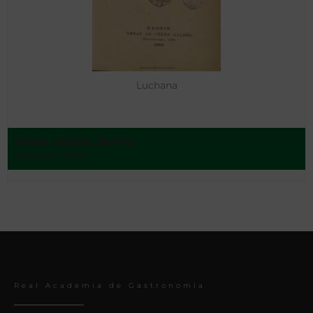
Luchana
Pérez Galdós, Benito
Madrid - 1899
Real Academia de Gastronomía