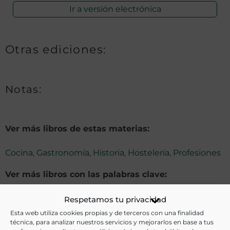
Ir a versión electrónica
Otras ediciones:
Notas:
Ver más libros de estas materias:
Cocina
,
Gastronomía
,
Historia
,
Hostelería
,
Profesiones
Ver más libros con las palabras clave:
Camareros
,
Imágenes
,
Madrid
,
Restaurantes
Respetamos tu privacidad
Esta web utiliza cookies propias y de terceros con una finalidad
técnica, para analizar nuestros servicios y mejorarlos en base a tus