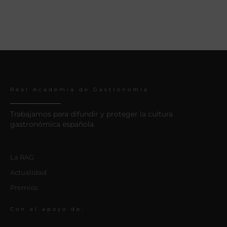
Real Academia de Gastronomía
Trabajamos para difundir y proteger la cultura
gastronómica española.
La RAG
Actualidad
Premios
Con el apoyo de: