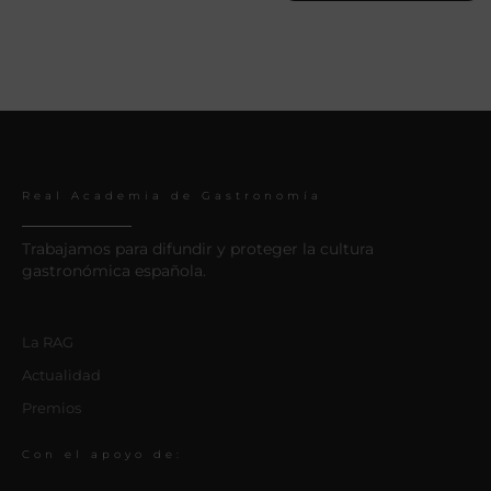
Real Academia de Gastronomía
Trabajamos para difundir y proteger la cultura
gastronómica española.
La RAG
Actualidad
Premios
Con el apoyo de: