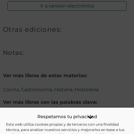
Ir a versión electrónica
Otras ediciones:
Notas:
Ver más libros de estas materias:
Cocina
,
Gastronomía
,
Historia
,
Hostelería
Ver más libros con las palabras clave:
Cataluña
,
Cocina rural
,
Imágenes
,
Locales
,
Utensilios
Respetamos tu privacidad
Esta web utiliza cookies propias y de terceros con una finalidad
técnica, para analizar nuestros servicios y mejorarlos en base a tus