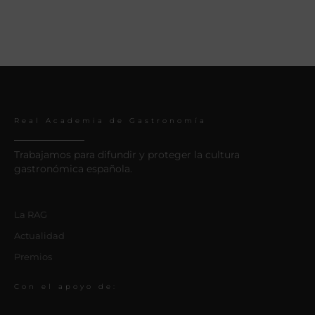
Real Academia de Gastronomía
Trabajamos para difundir y proteger la cultura
gastronómica española.
La RAG
Actualidad
Premios
Con el apoyo de: