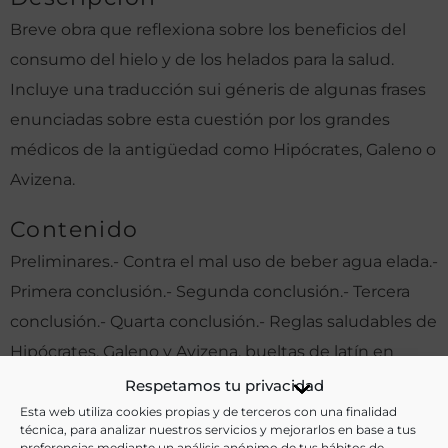
Breve obra que reflexiona sobre los beneficios del
consumo del hielo y de los helados para la salud.
Incluye una traducción sui géneris de algunas frases
enunciadas sobre esta cuestión por los grandes
médicos de la antigüedad como Hipócrates, Galeno o
Avizena.
Contenido
Preliminares.- Contra el mal uso de beber agua elada.-
Primera conclusión.- Segunda conclusión.- Tercera
conclusión.- Quarta conclusión.- Reglas saludables de
Hipócrates, Galeno y Avizena, bueltas de latín en
refrancillos.
Respetamos tu privacidad
Esta web utiliza cookies propias y de terceros con una finalidad
Otras ediciones:
técnica, para analizar nuestros servicios y mejorarlos en base a tus
preferencias mediante un análisis anónimo de tus hábitos de