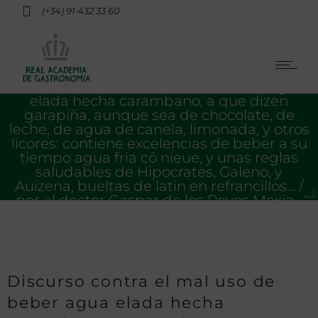
(+34) 91 432 33 60
Discurso contra el mal uso de beber agua
elada hecha carambano, a que dizen
garapiña, aunque sea de chocolate, de
leche, de agua de canela, limonada, y otros
licores: contiene excelencias de beber a su
tiempo agua fria cô nieue, y unas reglas
saludables de Hipocrates, Galeno, y
Auizena, bueltas de latin en refrancillos… /
por el doctor Gaspar de los Reyes Mexia…
Discurso contra el mal uso de
beber agua elada hecha