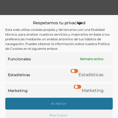
Ver más libros de estas materias:
Respetamos tu privacidad
Alimentos
,
Dietética y nutrición
,
Ejército
,
Esta web utiliza cookies propias y de terceros con una finalidad
técnica, para analizar nuestros servicios y mejorarlos en base a tus
Gastronomía
,
Medicina
preferencias mediante un análisis anónimo de tus hábitos de
navegación. Puedes obtener la información sobre nuestra Política
Ver más libros con las palabras clave:
de Cookies en el siguiente enlace:
Funcionales
Siempre activo
Alimentación
,
Hospicios
,
Memorias
,
Militar
,
Salud
Estadísticas
Estadísticas
COMPARTIR
Marketing
Marketing
Aceptar
Buscar en la biblioteca
Rechazar