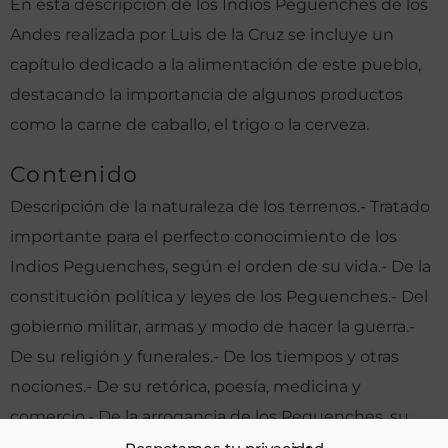
En esta descripción de los Indios Peguenches de los
Andes realizada por Luis de la Cruz se incluye un
capítulo dedicado a la alimentación de este pueblo,
destacando la importancia de algunos productos
como la carne de caballo, el trigo o la cerveza.
Contenido
Descripción de la naturaleza de los terrenos.- Tratado
importante para el perfecto conocimiento de los
Indios Peguenches, según el orden de su vida.- De la
constitución política y leyes de los Peguenches.- Del
gobierno militar, armas y modo de hacer la guerra.-
De su religión y funerales.- De los tiempos y otras
nociones.- De su retórica, poesía, medicina y
comercio.- De la arrogancia de los Peguenches, su
caridad, manera de saludarse y sus nombres.- De los