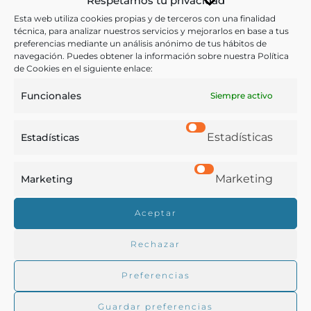
Respetamos tu privacidad
Esta web utiliza cookies propias y de terceros con una finalidad
matrimonios y ocupaciones domésticas.- De sus
técnica, para analizar nuestros servicios y mejorarlos en base a tus
alimentos, músicas y otros pasatiempos.
preferencias mediante un análisis anónimo de tus hábitos de
navegación. Puedes obtener la información sobre nuestra Política
de Cookies en el siguiente enlace:
Otras ediciones:
Funcionales
Siempre activo
Notas:
Estadísticas
Estadísticas
Según recoge el libro, el autor de la obra, Luis de la
Marketing
Marketing
Cruz, fue el alcalde mayor provincial del Cabildo de la
Concepción de Chile.
Aceptar
Rechazar
Ver más libros de estas materias:
Preferencias
Alimentos
,
Historia
Guardar preferencias