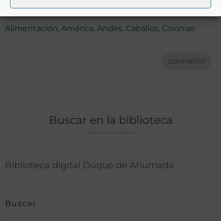
Ver más libros con las palabras clave:
Alimentación
,
América
,
Andes
,
Caballos
,
Colonias
COMPARTIR
Buscar en la biblioteca
Biblioteca digital Duque de Ahumada
Buscar