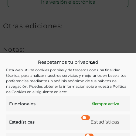
Ir a versión electrónica
Otras ediciones:
Notas:
Respetamos tu privacidad
Esta web utiliza cookies propias y de terceros con una finalidad
Ver más libros de estas materias:
técnica, para analizar nuestros servicios y mejorarlos en base a tus
preferencias mediante un análisis anónimo de tus hábitos de
navegación. Puedes obtener la información sobre nuestra Política
Alimentos
,
Bebidas
,
Dietética y nutrición
,
Enseñanza
,
de Cookies en el siguiente enlace:
Historia
,
Medicina
Funcionales
Siempre activo
Ver más libros con las palabras clave:
Estadísticas
Estadísticas
Bebida alcohólica
,
Bebidas
,
Carnes
,
Cursos
,
Frutas
,
Gusto
,
Higiene
,
Historia natural
,
Hortalizas
,