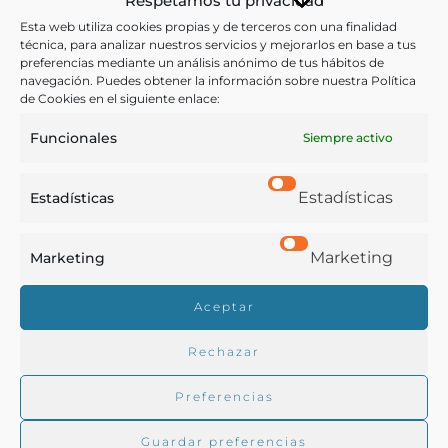
Respetamos tu privacidad
electuarios y confecciones.- IV. De los remedios
Esta web utiliza cookies propias y de terceros con una finalidad
técnica, para analizar nuestros servicios y mejorarlos en base a tus
chymicos.
preferencias mediante un análisis anónimo de tus hábitos de
navegación. Puedes obtener la información sobre nuestra Política
Otras ediciones:
de Cookies en el siguiente enlace:
[s.l]: [s.n.]. [2009]. 1 disco compacto (CD-Rom).
Funcionales
Siempre activo
Estadísticas
Estadísticas
Notas:
Marketing
Marketing
Ver ficha de Lardizabal, Vicente de,
Consuelo de
navegantes
.
Aceptar
Rechazar
Ver más libros de estas materias:
Preferencias
Dietética y nutrición
,
Ejército
,
Medicina
Guardar preferencias