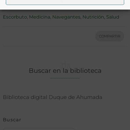
Ver más libros con las palabras clave:
Escorbuto
,
Medicina
,
Navegantes
,
Nutrición
,
Salud
COMPARTIR
Buscar en la biblioteca
Biblioteca digital Duque de Ahumada
Buscar