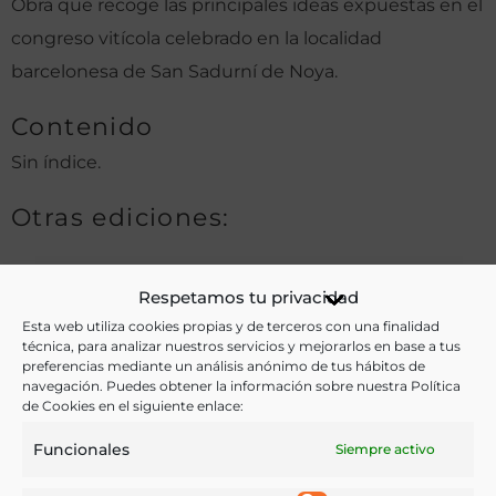
Obra que recoge las principales ideas expuestas en el
congreso vitícola celebrado en la localidad
barcelonesa de San Sadurní de Noya.
Contenido
Sin índice.
Otras ediciones:
Respetamos tu privacidad
Notas:
Esta web utiliza cookies propias y de terceros con una finalidad
técnica, para analizar nuestros servicios y mejorarlos en base a tus
La localidad donde se celebró el congreso, San
preferencias mediante un análisis anónimo de tus hábitos de
navegación. Puedes obtener la información sobre nuestra Política
Sadurní de Noya, está ubicada en la provincia de
de Cookies en el siguiente enlace:
Barcelona y destaca por su producción de cava.
Funcionales
Siempre activo