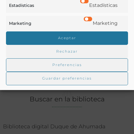
Ver más libros de estas materias:
Estadísticas
Estadísticas
Bebidas
,
Enología y Viticultura
,
Legislación
Marketing
Marketing
Ver más libros con las palabras clave:
Aceptar
Cataluña
,
Cava
,
Congresos
,
Vides
,
Vinos
,
Viticultura
Rechazar
COMPARTIR
Preferencias
Guardar preferencias
Buscar en la biblioteca
Biblioteca digital Duque de Ahumada