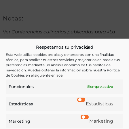
Notas:
Ver
Conferencias culinarias publicadas para «La
Monarquía». Primera serie
.
Respetamos tu privacidad
Esta web utiliza cookies propias y de terceros con una finalidad
técnica, para analizar nuestros servicios y mejorarlos en base a tus
Ver más libros de estas materias:
preferencias mediante un análisis anónimo de tus hábitos de
navegación. Puedes obtener la información sobre nuestra Política
de Cookies en el siguiente enlace:
Alimentos
,
Cocina
,
Gastronomía
,
Menús
,
Recetarios
Funcionales
Siempre activo
Ver más libros con las palabras clave:
Cocina
,
Cocina española
,
Conferencias culinarias
,
Estadísticas
Estadísticas
Galicia
,
Recetarios
Marketing
Marketing