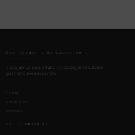
Real Academia de Gastronomía
Trabajamos para difundir y proteger la cultura
gastronómica española.
La RAG
Actualidad
Premios
Con el apoyo de: