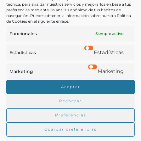
técnica, para analizar nuestros servicios y mejorarlos en base a tus
preferencias mediante un análisis anónimo de tus hábitos de
navegación. Puedes obtener la información sobre nuestra Política
COMPARTIR
de Cookies en el siguiente enlace:
Funcionales
Siempre activo
Estadísticas
Estadísticas
Buscar en la biblioteca
Marketing
Marketing
Biblioteca digital Duque de Ahumada
Aceptar
Rechazar
Buscar
Preferencias
Guardar preferencias