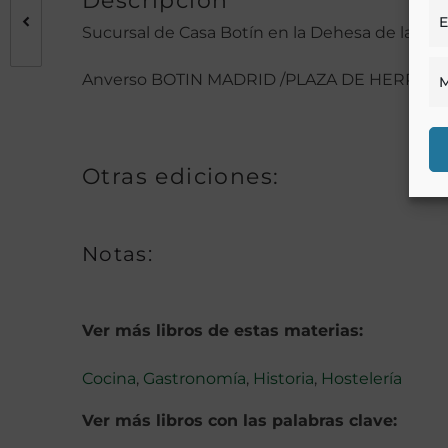
Descripción
E
Sucursal de Casa Botín en la Dehesa de la Vill
Anverso BOTIN MADRID /PLAZA DE HERRADORES 
M
Otras ediciones:
Notas:
Ver más libros de estas materias:
Cocina
,
Gastronomía
,
Historia
,
Hostelería
Ver más libros con las palabras clave: