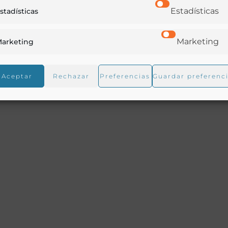
Estadísticas
stadísticas
a
7 TEL 10319 / Vista del jardín azul
Marketing
arketing
Aceptar
Rechazar
Preferencias
Guardar preferenc