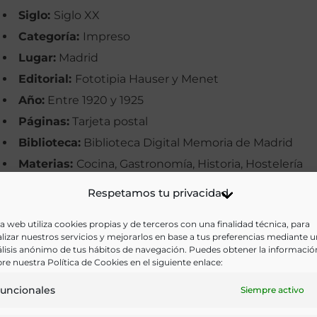
Siglo:
Siglo XX
Categoría:
Impreso
Lugar:
Madrid
Editorial:
Fototipia Hauser y Menet
Año:
Entre 1920 y 1925
Páginas:
Tarjeta postal
Biblioteca:
Biblioteca Digital Memoria de Madrid
Materias:
Cocina, Gastronomía, Historia, Hostelería
Palabras clave:
Imágenes, Madrid, Restaurantes,
Respetamos tu privacidad
Terrazas
a web utiliza cookies propias y de terceros con una finalidad técnica, para
Idioma:
Castellano
lizar nuestros servicios y mejorarlos en base a tus preferencias mediante 
lisis anónimo de tus hábitos de navegación. Puedes obtener la informació
Ir a versión electrónica
re nuestra Política de Cookies en el siguiente enlace:
uncionales
Siempre activo