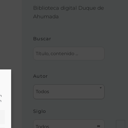
Biblioteca digital Duque de
Ahumada
Buscar
Autor
Todos
un
n
Siglo
Todos