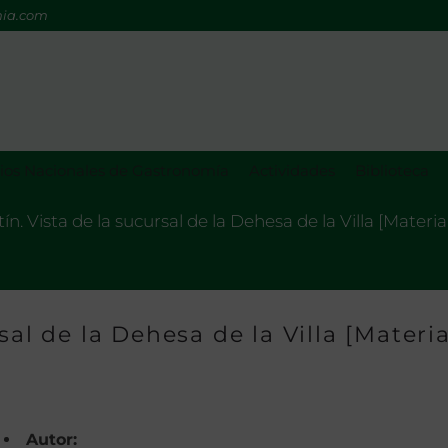
mia.com
os Nacionales de Gastronomía
Actividades
Biblioteca
n. Vista de la sucursal de la Dehesa de la Villa [Materia
sal de la Dehesa de la Villa [Materia
Autor: