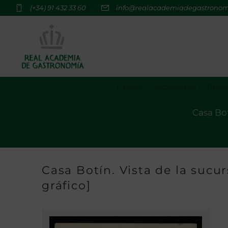
(+34) 91 432 33 60
info@realacademiadegastrono
La RAG
Actualidad
Premi
Casa Botí
Casa Botín. Vista de la sucur
gráfico]