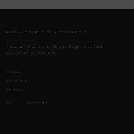
Real Academia de Gastronomía
Trabajamos para difundir y proteger la cultura
gastronómica española.
La RAG
Actualidad
Premios
Con el apoyo de: