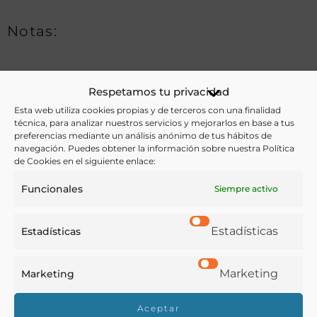
Notas:
Ver más libros de estas materias:
Respetamos tu privacidad
Esta web utiliza cookies propias y de terceros con una finalidad
Bebidas
,
Cocina
,
Dietética y nutrición
,
Enseñanza
,
técnica, para analizar nuestros servicios y mejorarlos en base a tus
preferencias mediante un análisis anónimo de tus hábitos de
Gastronomía
,
Historia
,
Medicina
navegación. Puedes obtener la información sobre nuestra Política
de Cookies en el siguiente enlace:
Ver más libros con las palabras clave:
Funcionales
Siempre activo
Economía doméstica
,
Escuelas
,
Higiene
,
Infancia
,
Mujeres
Estadísticas
Estadísticas
COMPARTIR
Marketing
Marketing
Aceptar