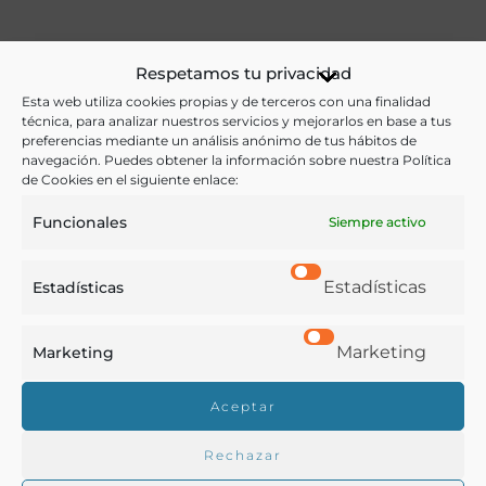
Ver más libros de estas materias:
Respetamos tu privacidad
Esta web utiliza cookies propias y de terceros con una finalidad
Bebidas
,
Medicina
,
Química
técnica, para analizar nuestros servicios y mejorarlos en base a tus
preferencias mediante un análisis anónimo de tus hábitos de
Ver más libros con las palabras clave:
navegación. Puedes obtener la información sobre nuestra Política
de Cookies en el siguiente enlace:
Agua mineral
,
Balneario
,
Galicia
,
Hidroterapia
Funcionales
Siempre activo
COMPARTIR
Estadísticas
Estadísticas
Marketing
Marketing
Buscar en la biblioteca
Aceptar
Rechazar