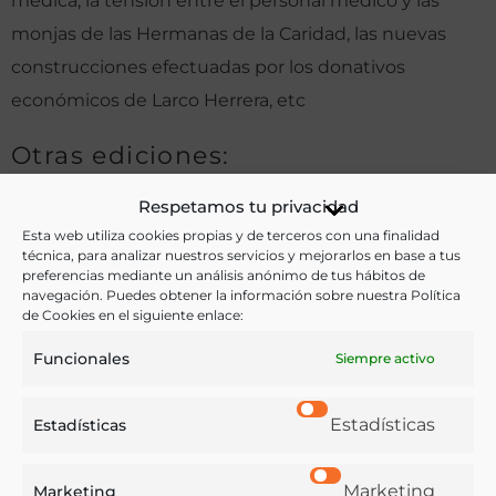
médica, la tensión entre el personal médico y las
monjas de las Hermanas de la Caridad, las nuevas
construcciones efectuadas por los donativos
económicos de Larco Herrera, etc
Otras ediciones:
Respetamos tu privacidad
Esta web utiliza cookies propias y de terceros con una finalidad
Notas:
técnica, para analizar nuestros servicios y mejorarlos en base a tus
preferencias mediante un análisis anónimo de tus hábitos de
navegación. Puedes obtener la información sobre nuestra Política
de Cookies en el siguiente enlace:
Ver más libros de estas materias:
Funcionales
Siempre activo
Alimentos
,
Dietética y nutrición
,
Historia
,
Medicina
Estadísticas
Ver más libros con las palabras clave:
Estadísticas
Asilos
,
Hospital `psiquiátrico
,
Lima
,
Nutrición
Marketing
Marketing