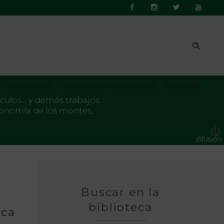
Publicaciones
Academias Autonómicas
Contacto
tículos… y demás trabajos
 economía de los montes,
Buscar en la
biblioteca
sca