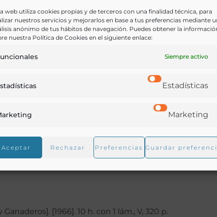
a web utiliza cookies propias y de terceros con una finalidad técnica, para
lizar nuestros servicios y mejorarlos en base a tus preferencias mediante 
lisis anónimo de tus hábitos de navegación. Puedes obtener la informació
re nuestra Política de Cookies en el siguiente enlace:
e todo tipo que tienen como temas comunes la agricul
uncionales
Siempre activo
aza y pesca. Incluye además un listado por orden alfabét
ializados en estas materias.
Estadísticas
stadísticas
.- SEGUNDO GRUPO: Memorias, artículos y otros trabaj
Marketing
arketing
rias diversas.- TERCER GRUPO: Manuscritos y trabajos
nes de todas clases. Segundo grupo: Memorias, artículos
Aceptar
Rechazar
Preferencias
Guardar preferenc
obras de materias diversas.- Observación.-Índice general
anaderos]. [1966]. 10 h. con 1 lám., V, 320 p.