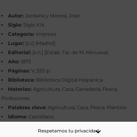
Autor:
Jordana y Morera, José
Siglo:
Siglo XIX
Categoría:
Impreso
Lugar:
[s.l.] (Madrid]
Editorial:
[s.n.] [Estab. Tip. de M. Minuesa)
Año:
1873
Páginas:
V, 320 p.
Biblioteca:
Biblioteca Digital Hispánica
Materias:
Agricultura, Caza, Ganadería, Pesca,
Profesiones
Palabras clave:
Agricultura, Caza, Pesca, Plantíos
Idioma:
Castellano
Respetamos tu privacidad
Ir a versión electrónica