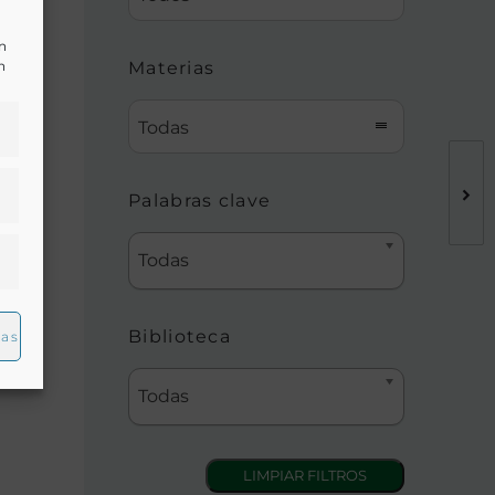
un
n
Materias
tura
Todas
ico
Palabras clave
os
Todas
 y
Biblioteca
ias
 de
Todas