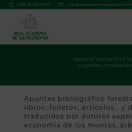
(+34) 91 432 33 60
info@realacademiadegastrono
La RAG
Actualidad
Premi
Apuntes bibliográfico fo
originales, o traducido
Apuntes bibliográfico forest
libros, folletos, artículos… y
traducidos por autores españo
economía de los montes, arbo