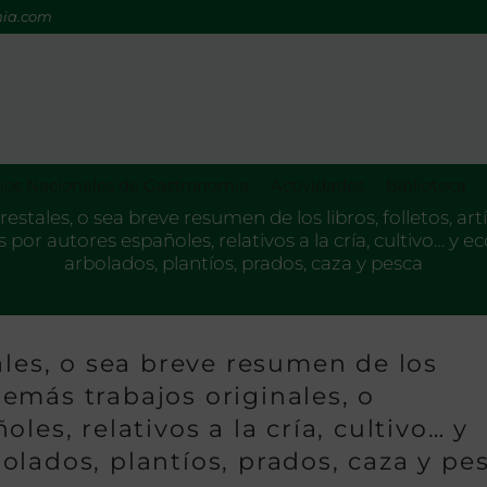
mia.com
os Nacionales de Gastronomía
Actividades
Biblioteca
restales, o sea breve resumen de los libros, folletos, ar
s por autores españoles, relativos a la cría, cultivo… y
arbolados, plantíos, prados, caza y pesca
ales, o sea breve resumen de los
 demás trabajos originales, o
les, relativos a la cría, cultivo… y
lados, plantíos, prados, caza y pe