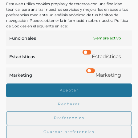
de las potables del rio Sil: practicado en el laboratorio
Esta web utiliza cookies propias y de terceros con una finalidad
químico…
técnica, para analizar nuestros servicios y mejorarlos en base a tus
preferencias mediante un análisis anónimo de tus hábitos de
Merino, D.
navegación. Puedes obtener la información sobre nuestra Política
León - 1872
de Cookies en el siguiente enlace:
Funcionales
Siempre activo
Estadísticas
Estadísticas
Marketing
Marketing
Real Academia de Gastronomía
Aceptar
Trabajamos para difundir y proteger la cultura
gastronómica española.
Rechazar
Preferencias
La RAG
Guardar preferencias
Actualidad