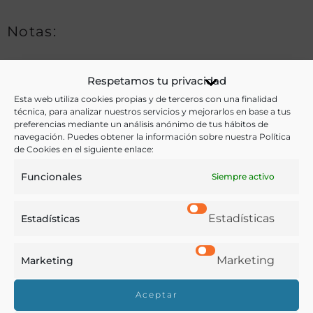
Notas:
Respetamos tu privacidad
Ver más libros de estas materias:
Esta web utiliza cookies propias y de terceros con una finalidad
técnica, para analizar nuestros servicios y mejorarlos en base a tus
Bebidas
,
Dietética y nutrición
,
Medicina
,
Química
preferencias mediante un análisis anónimo de tus hábitos de
navegación. Puedes obtener la información sobre nuestra Política
Ver más libros con las palabras clave:
de Cookies en el siguiente enlace:
Funcionales
Siempre activo
Agua mineral
,
Barcelona
,
Enfermedad
,
Hidroterapia
,
Química
Estadísticas
Estadísticas
COMPARTIR
Marketing
Marketing
Aceptar