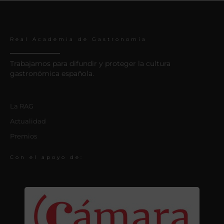
Real Academia de Gastronomía
Trabajamos para difundir y proteger la cultura
gastronómica española.
La RAG
Actualidad
Premios
Con el apoyo de: