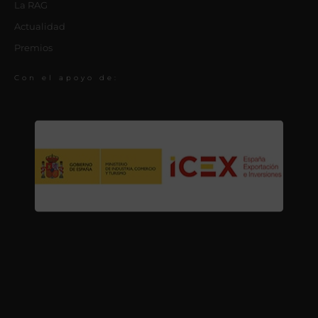
La RAG
Actualidad
Premios
Con el apoyo de: