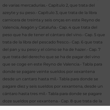
de varias mercadurías.- Capítulo 2, que trata del
azeyte y su peso.- Capítulo 3, que trata de la libra
carnicera de treinta y seis onças en este Reyno de
Valencia, Aragón y Cataluña.- Cap. 4 que trata del
peso que ha de tener el cántaro del vino.- Cap. 5 que
trata de la libra del pescado fresco.- Cap. 6 que trata
del pan y su peso y el cómo se ha de hazer.- Cap. 7
que trata del derecho que se ha de pagar del vino
que se coge en este Reyno de Valencia.- Tabla para
donde se pagare veinte sueldos por xexantena
desde un cantaro hasta mil.- Tabla para donde se
pagare diez y seis sueldos por xexantena, desde un
cántaro hasta tres mil.- Tabla para donde se pagare
doze sueldos por xexantena.- Cap. 8 que trata de la
tachacion de moças de soldada.- Tarifa para donde se