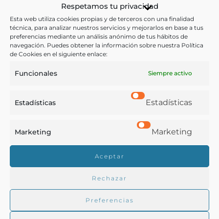
Respetamos tu privacidad
ganaren seiscientos sueldos al año.- Tarifa para donde
Esta web utiliza cookies propias y de terceros con una finalidad
se ganaren quinientos sueldos al año.
técnica, para analizar nuestros servicios y mejorarlos en base a tus
preferencias mediante un análisis anónimo de tus hábitos de
navegación. Puedes obtener la información sobre nuestra Política
Otras ediciones:
de Cookies en el siguiente enlace:
Funcionales
Siempre activo
Notas:
Estadísticas
Estadísticas
Según la RAE, un almotacén es la «persona que se
encargaba oficialmente de contrastar las pesas y
Marketing
Marketing
medidas», así como la «oficina donde se efectuaba
esta operación».
Aceptar
Rechazar
Ver más libros de estas materias:
Preferencias
Economía y Comercio