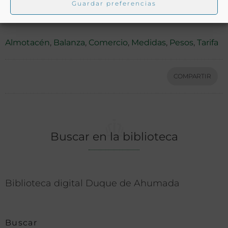
Guardar preferencias
Ver más libros con las palabras clave:
Almotacén
,
Balanza
,
Comercio
,
Medidas
,
Pesos
,
Tarifa
COMPARTIR
Buscar en la biblioteca
Biblioteca digital Duque de Ahumada
Buscar