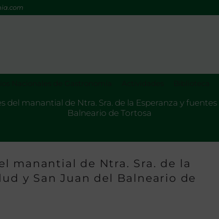
mia.com
os Nacionales de Gastronomía
Actividades
Biblioteca
del manantial de Ntra. Sra. de la Esperanza y fuentes 
Balneario de Tortosa
 manantial de Ntra. Sra. de la
lud y San Juan del Balneario de