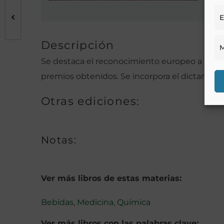
E
Descripción
M
Se destaca el reconocimiento europeo a las 
premios obtenidos. Se incorpora el dictamen m
Otras ediciones:
Notas:
Ver más libros de estas materias:
Bebidas
,
Medicina
,
Química
Ver más libros con las palabras clave: