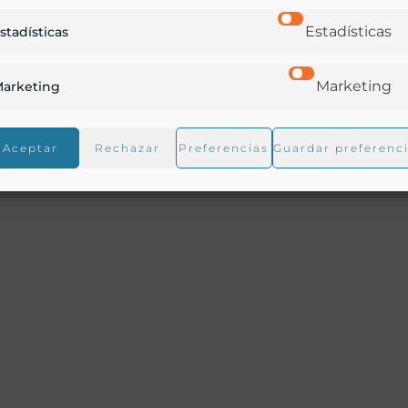
Estadísticas
stadísticas
Marketing
arketing
aguas de este manantial desde hace años y los numeroso
édico y el análisis químico de sus aguas.
Aceptar
Rechazar
Preferencias
Guardar preferenc