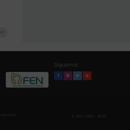
IR
Síguenos
rivacidad
© RAG 1980 – 2026