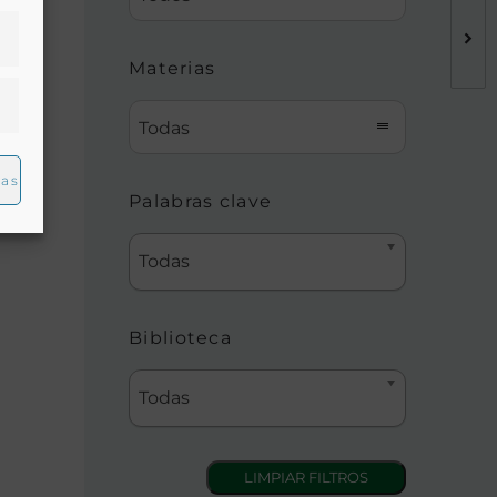
Materias
Todas
s
ias
Palabras clave
Todas
Biblioteca
Todas