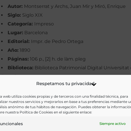
Autor:
Montserrat y Archs, Juan Mir y Miró, Enrique
Siglo:
Siglo XIX
Categoría:
Impreso
Lugar:
Barcelona
Editorial:
Impr. de Pedro Ortega
Año:
1890
Páginas:
106 p., [2] h. de làm. pleg
Biblioteca:
Biblioteca Patrimonial Digital Universitat
Barcelona
Respetamos tu privacidad
Materias:
Bebidas, Medicina, Química
Palabras clave:
Agua mineral, Hidroterapia, Medicina
a web utiliza cookies propias y de terceros con una finalidad técnica, para
lizar nuestros servicios y mejorarlos en base a tus preferencias mediante 
Tortosa
lisis anónimo de tus hábitos de navegación. Puedes obtener la informació
Idioma:
Castellano
re nuestra Política de Cookies en el siguiente enlace:
uncionales
Siempre activo
Ir a versión electrónica