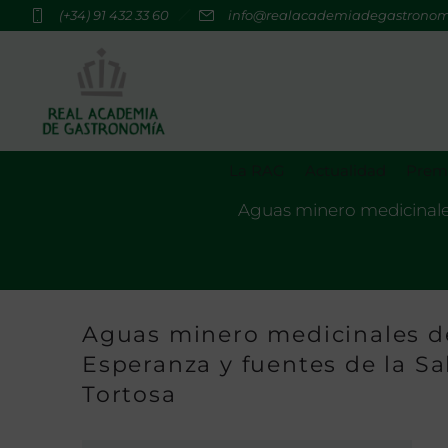
(+34) 91 432 33 60
info@realacademiadegastrono
La RAG
Actualidad
Premi
Aguas minero medicinales 
Aguas minero medicinales del
Esperanza y fuentes de la Sa
Tortosa