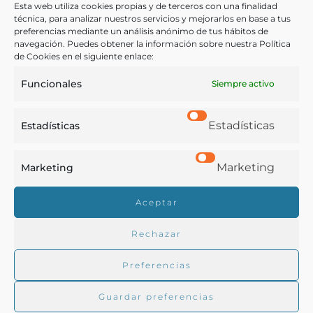
Esta web utiliza cookies propias y de terceros con una finalidad
Profesiones
técnica, para analizar nuestros servicios y mejorarlos en base a tus
preferencias mediante un análisis anónimo de tus hábitos de
navegación. Puedes obtener la información sobre nuestra Política
de Cookies en el siguiente enlace:
COMPARTIR
Funcionales
Siempre activo
Estadísticas
Estadísticas
Buscar en la biblioteca
Marketing
Marketing
Aceptar
Biblioteca digital Duque de Ahumada
Rechazar
Buscar
Preferencias
Guardar preferencias