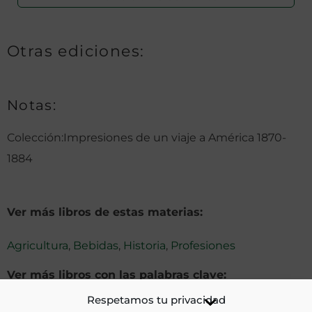
Otras ediciones:
Notas:
Colección:Impresiones de un viaje a América 1870-
1884
Ver más libros de estas materias:
Agricultura
,
Bebidas
,
Historia
,
Profesiones
Ver más libros con las palabras clave:
Respetamos tu privacidad
Aguador
,
Campesinos
,
Colombia
,
Mujeres
,