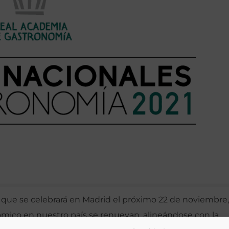
 que se celebrará en Madrid el próximo 22 de noviembre,
mico en nuestro país se renuevan, alineándose con la