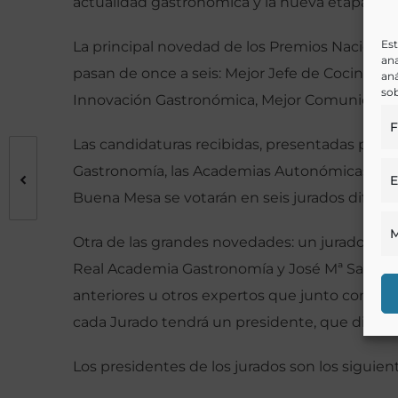
actualidad gastronómica y la nueva etapa que
Est
La principal novedad de los Premios Nacional
ana
pasan de once a seis: Mejor Jefe de Cocina, Me
aná
sob
Innovación Gastronómica, Mejor Comunicación
F
Las candidaturas recibidas, presentadas por
Gastronomía, las Academias Autonómicas de Ga
E
Buena Mesa se votarán en seis jurados diferen
M
Otra de las grandes novedades: un jurado para
Real Academia Gastronomía y José Mª Sanz-Ma
anteriores u otros expertos que junto con Ac
cada Jurado tendrá un presidente, que dirigirá 
Los presidentes de los jurados son los siguien