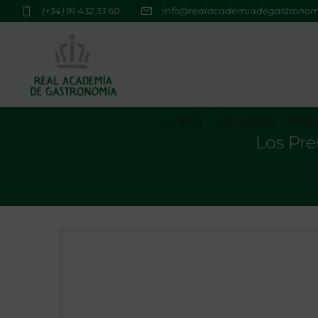
(+34) 91 432 33 60
info@realacademiadegastrono
La RAG
Actualidad
Premi
Los Pr