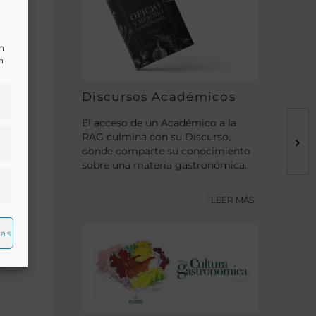
un
e
n
Discursos Académicos
El acceso de un Académico a la
RAG culmina con su Discurso,
donde comparte su conocimiento
sobre una materia gastronómica.
a
LEER MÁS
s
ias
s,