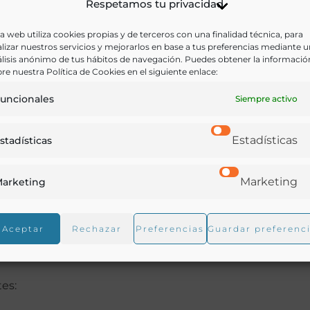
 vive la Real Academia de Gastronomía.
Respetamos tu privacidad
a web utiliza cookies propias y de terceros con una finalidad técnica, para
es de Gastronomía está en las categorías premiadas, que
lizar nuestros servicios y mejorarlos en base a tus preferencias mediante 
jor Director de Sala, Mejor Sumiller, Mejor Investigación 
lisis anónimo de tus hábitos de navegación. Puedes obtener la informació
re nuestra Política de Cookies en el siguiente enlace:
 Gastronómica y Premio a “Toda una Vida”.
uncionales
Siempre activo
 los Académicos de Número de la Real Academia de
stronomía reconocidas por la RAG y la Cofradía de la
Estadísticas
stadísticas
tes, uno por cada Premio.
Marketing
arketing
 cada categoría integrado por: Lourdes Plana, President
gallón, Secretario General de la RAG, premiados de año
Aceptar
Rechazar
Preferencias
Guardar preferenc
adémicos se encargarán de valorar los candidatos. Ademá
las deliberaciones y las votaciones.
tes: